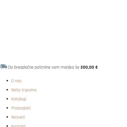
Do brezplačne poštnine vam manjka še
200,00
€
O nas
Naša trgovina
Katalogi
Proizvajalci
Nasveti
Kontakt