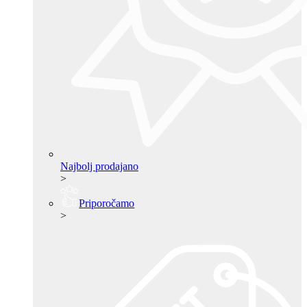
Najbolj prodajano
>
Priporočamo
>