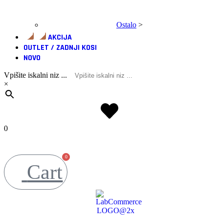
Ostalo
>
AKCIJA
OUTLET / ZADNJI KOSI
NOVO
Vpišite iskalni niz ...
×
0
0
Cart