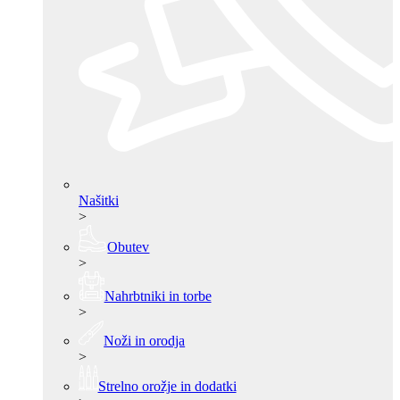
Našitki
>
Obutev
>
Nahrbtniki in torbe
>
Noži in orodja
>
Strelno orožje in dodatki