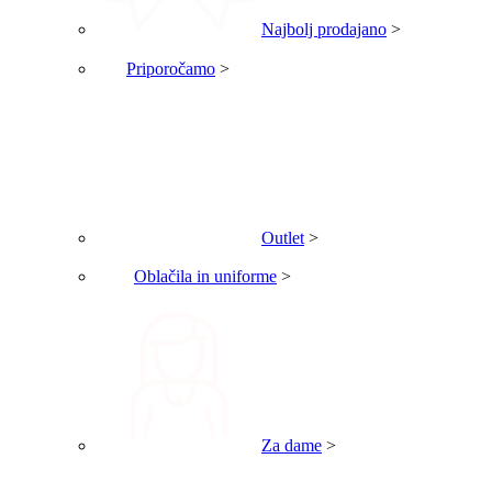
Najbolj prodajano
>
Priporočamo
>
Outlet
>
Oblačila in uniforme
>
Za dame
>