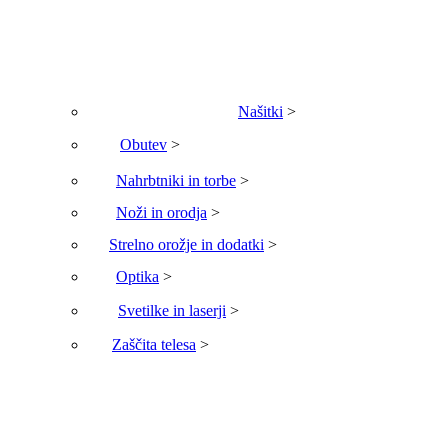
Našitki
>
Obutev
>
Nahrbtniki in torbe
>
Noži in orodja
>
Strelno orožje in dodatki
>
Optika
>
Svetilke in laserji
>
Zaščita telesa
>