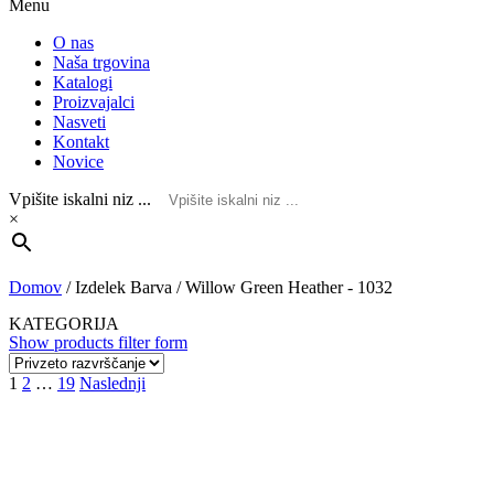
Menu
O nas
Naša trgovina
Katalogi
Proizvajalci
Nasveti
Kontakt
Novice
Vpišite iskalni niz ...
×
Domov
/
Izdelek Barva
/
Willow Green Heather - 1032
KATEGORIJA
Show products filter form
Navigacija
1
2
…
19
Naslednji
prispevkov