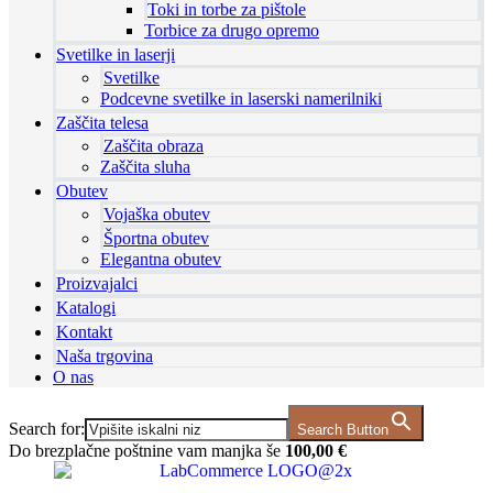
Toki in torbe za pištole
Torbice za drugo opremo
Svetilke in laserji
Svetilke
Podcevne svetilke in laserski namerilniki
Zaščita telesa
Zaščita obraza
Zaščita sluha
Obutev
Vojaška obutev
Športna obutev
Elegantna obutev
Proizvajalci
Katalogi
Kontakt
Naša trgovina
O nas
Search for:
Search Button
Do brezplačne poštnine vam manjka še
100,00
€