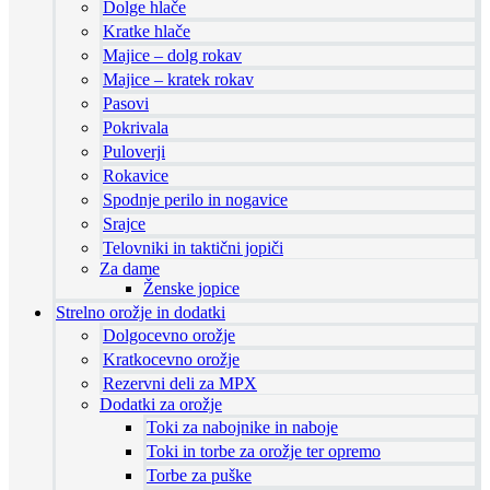
Dolge hlače
Kratke hlače
Majice – dolg rokav
Majice – kratek rokav
Pasovi
Pokrivala
Puloverji
Rokavice
Spodnje perilo in nogavice
Srajce
Telovniki in taktični jopiči
Za dame
Ženske jopice
Strelno orožje in dodatki
Dolgocevno orožje
Kratkocevno orožje
Rezervni deli za MPX
Dodatki za orožje
Toki za nabojnike in naboje
Toki in torbe za orožje ter opremo
Torbe za puške