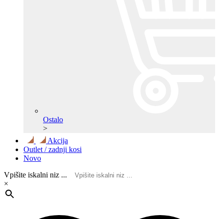
Ostalo
>
Akcija
Outlet / zadnji kosi
Novo
Vpišite iskalni niz ...
×