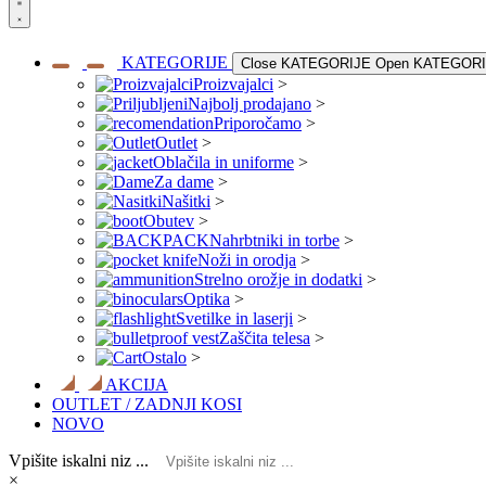
KATEGORIJE
Close KATEGORIJE
Open KATEGOR
Proizvajalci
>
Najbolj prodajano
>
Priporočamo
>
Outlet
>
Oblačila in uniforme
>
Za dame
>
Našitki
>
Obutev
>
Nahrbtniki in torbe
>
Noži in orodja
>
Strelno orožje in dodatki
>
Optika
>
Svetilke in laserji
>
Zaščita telesa
>
Ostalo
>
AKCIJA
OUTLET / ZADNJI KOSI
NOVO
Vpišite iskalni niz ...
×