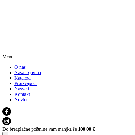
Menu
O nas
Naša trgovina
Katalogi
Proizvajalci
Nasveti
Kontakt
Novice
Do brezplačne poštnine vam manjka še
100,00
€