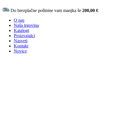
Do brezplačne poštnine vam manjka še
200,00
€
O nas
Naša trgovina
Katalogi
Proizvajalci
Nasveti
Kontakt
Novice