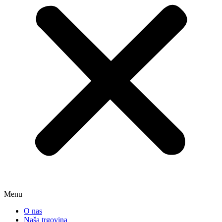
Menu
O nas
Naša trgovina