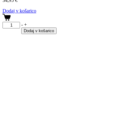
34,95
€
Dodaj v košarico
3.6
-
+
MED
Dodaj v košarico
KIT
količina