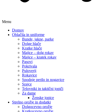
Menu
Domov
Oblačila in uniforme
Bunde, jakne, parke
Dolge hlače
Kratke hlače
Majice – dolg rokav
Majice – kratek rokav
Pasovi
Pokrivala
Puloverji
Rokavice
Spodnje perilo in nogavice
Srajce
Telovniki in taktični jopiči
Za dame
Ženske jopice
Strelno orožje in dodatki
Dolgocevno orožje
Kratkocevno orožje