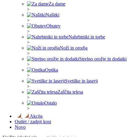
Za dame
>
Našitki
>
Obutev
>
Nahrbtniki in torbe
>
Noži in orodja
>
Strelno orožje in dodatki
>
Optika
>
Svetilke in laserji
>
Zaščita telesa
>
Ostalo
>
Akcija
Outlet / zadnji kosi
Novo