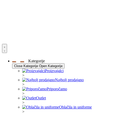
Kategorije
Close Kategorije
Open Kategorije
Proizvajalci
>
Najbolj prodajano
>
Priporočamo
>
Outlet
>
Oblačila in uniforme
>