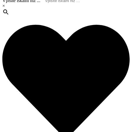
Vpišite iskalni niz ...
×