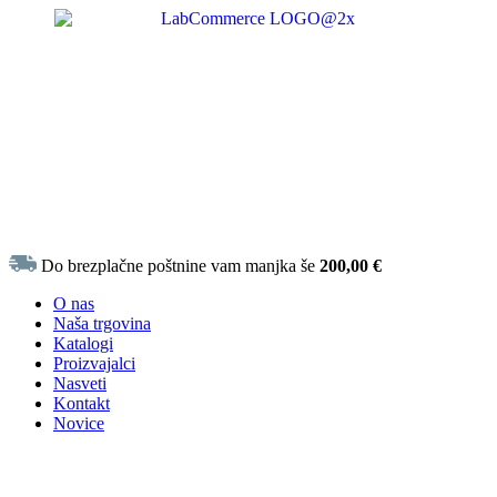
Do brezplačne poštnine vam manjka še
200,00
€
O nas
Naša trgovina
Katalogi
Proizvajalci
Nasveti
Kontakt
Novice