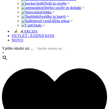
Noži in orodja
>
Strelno orožje in dodatki
>
Optika
>
Svetilke in laserji
>
Zaščita telesa
>
Ostalo
>
AKCIJA
OUTLET / ZADNJI KOSI
NOVO
Vpišite iskalni niz ...
×