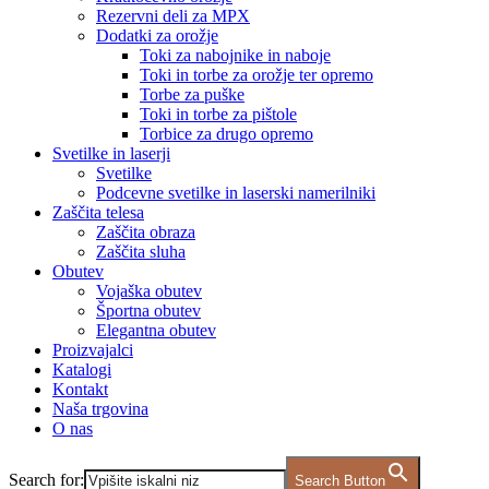
Rezervni deli za MPX
Dodatki za orožje
Toki za nabojnike in naboje
Toki in torbe za orožje ter opremo
Torbe za puške
Toki in torbe za pištole
Torbice za drugo opremo
Svetilke in laserji
Svetilke
Podcevne svetilke in laserski namerilniki
Zaščita telesa
Zaščita obraza
Zaščita sluha
Obutev
Vojaška obutev
Športna obutev
Elegantna obutev
Proizvajalci
Katalogi
Kontakt
Naša trgovina
O nas
Search for:
Search Button