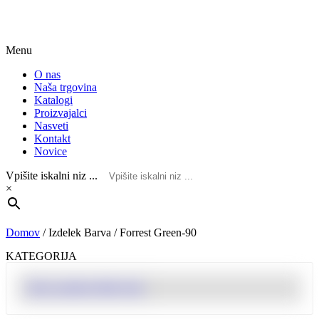
Menu
O nas
Naša trgovina
Katalogi
Proizvajalci
Nasveti
Kontakt
Novice
Vpišite iskalni niz ...
×
Domov
/
Izdelek Barva
/
Forrest Green-90
KATEGORIJA
Show products filter form