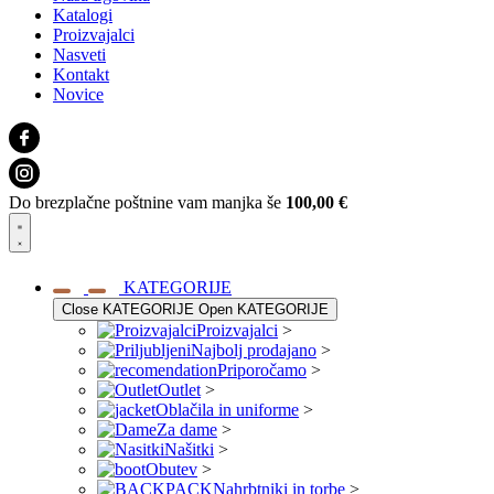
Katalogi
Proizvajalci
Nasveti
Kontakt
Novice
Do brezplačne poštnine vam manjka še
100,00
€
KATEGORIJE
Close KATEGORIJE
Open KATEGORIJE
Proizvajalci
>
Najbolj prodajano
>
Priporočamo
>
Outlet
>
Oblačila in uniforme
>
Za dame
>
Našitki
>
Obutev
>
Nahrbtniki in torbe
>