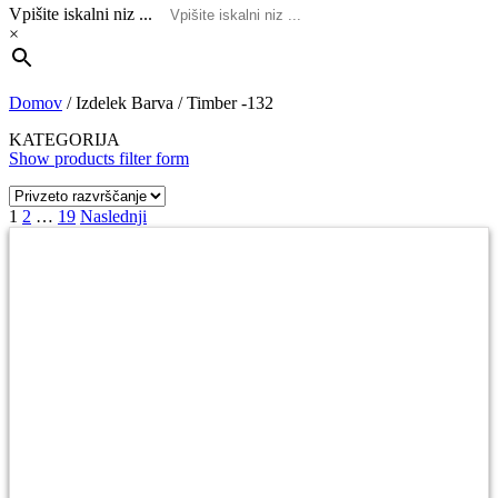
Vpišite iskalni niz ...
×
Domov
/
Izdelek Barva
/
Timber -132
KATEGORIJA
Show products filter form
Navigacija
1
2
…
19
Naslednji
prispevkov