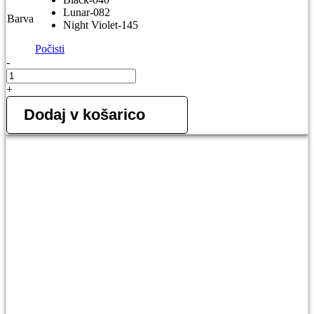
Lunar-082
Barva
Night Violet-145
Počisti
-
5.11
ANDREA
+
SLOUCHY
BEANIE,
Dodaj v košarico
ženska
količina