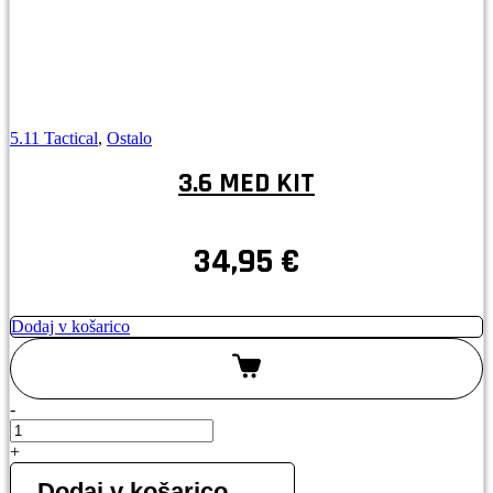
5.11 Tactical
,
Ostalo
3.6 MED KIT
34,95
€
Dodaj v košarico
-
3.6
MED
+
KIT
količina
Dodaj v košarico