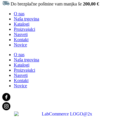
Do brezplačne poštnine vam manjka še
200,00
€
O nas
Naša trgovina
Katalogi
Proizvajalci
Nasveti
Kontakt
Novice
O nas
Naša trgovina
Katalogi
Proizvajalci
Nasveti
Kontakt
Novice