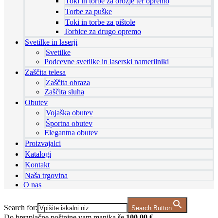
Toki in torbe za orožje ter opremo
Torbe za puške
Toki in torbe za pištole
Torbice za drugo opremo
Svetilke in laserji
Svetilke
Podcevne svetilke in laserski namerilniki
Zaščita telesa
Zaščita obraza
Zaščita sluha
Obutev
Vojaška obutev
Športna obutev
Elegantna obutev
Proizvajalci
Katalogi
Kontakt
Naša trgovina
O nas
Search for:
Search Button
Do brezplačne poštnine vam manjka še
100,00
€