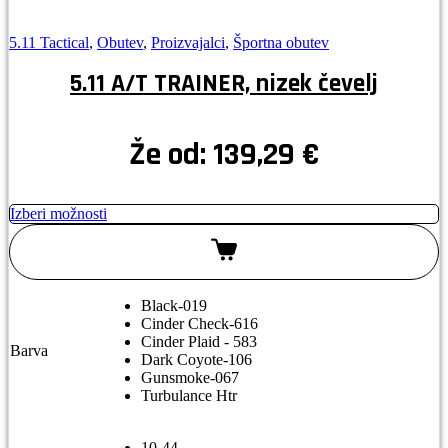
5.11 Tactical
,
Obutev
,
Proizvajalci
,
Športna obutev
5.11 A/T TRAINER, nizek čevelj
Že od:
139,29
€
Izberi možnosti
Black-019
Cinder Check-616
Cinder Plaid - 583
Barva
Dark Coyote-106
Gunsmoke-067
Turbulance Htr
10-44