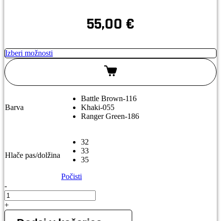
55,00
€
Izberi možnosti
Battle Brown-116
Barva
Khaki-055
Ranger Green-186
32
33
Hlače pas/dolžina
35
Počisti
-
5.11
ARAMIS
+
10"
kratke