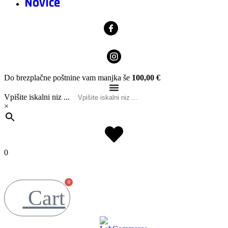
Novice
Do brezplačne poštnine vam manjka še
100,00
€
Vpišite iskalni niz ...
×
0
0
Cart