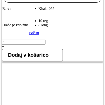
Barva
Khaki-055
10 reg
Hlače pas/dolžina
8 long
Počisti
-
5.11
ABR
+
PRO
ženske
Dodaj v košarico
hlače
količina