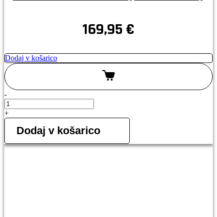
169,95
€
Dodaj v košarico
-
5.11
A.T.L.A.S.
+
MID
srednje
Dodaj v košarico
visoki
čevelj
količina