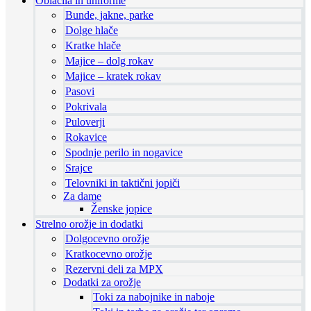
Oblačila in uniforme
Bunde, jakne, parke
Dolge hlače
Kratke hlače
Majice – dolg rokav
Majice – kratek rokav
Pasovi
Pokrivala
Puloverji
Rokavice
Spodnje perilo in nogavice
Srajce
Telovniki in taktični jopiči
Za dame
Ženske jopice
Strelno orožje in dodatki
Dolgocevno orožje
Kratkocevno orožje
Rezervni deli za MPX
Dodatki za orožje
Toki za nabojnike in naboje