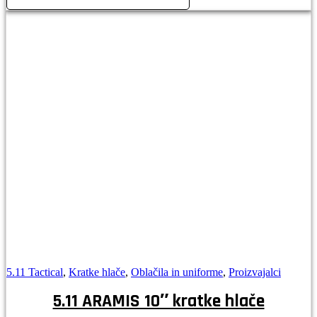
čevlji
količina
5.11 Tactical
,
Kratke hlače
,
Oblačila in uniforme
,
Proizvajalci
5.11 ARAMIS 10″ kratke hlače