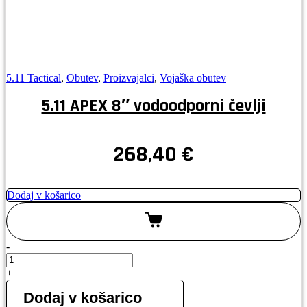
5.11 Tactical
,
Obutev
,
Proizvajalci
,
Vojaška obutev
5.11 APEX 8″ vodoodporni čevlji
268,40
€
Dodaj v košarico
-
5.11
APEX
+
8"
vodoodporni
Dodaj v košarico