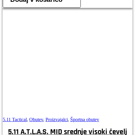
5.11 Tactical
,
Obutev
,
Proizvajalci
,
Športna obutev
5.11 A.T.L.A.S. MID srednje visoki čevelj