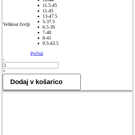
11.5-45
11-45
13-47.5
5-37.5
Velikost čevlji
6.5-39
7-40
8-41
9.5-43.5
Počisti
-
5.11
A/T
+
TRAINER,
nizek
Dodaj v košarico
čevelj
količina