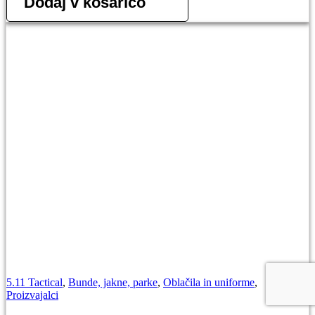
Dodaj v košarico
hlače
količina
5.11 Tactical
,
Bunde, jakne, parke
,
Oblačila in uniforme
,
Proizvajalci