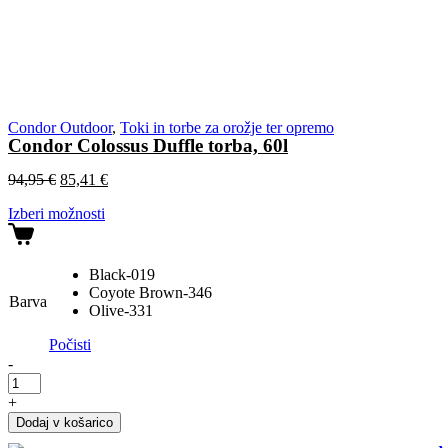
Condor Outdoor
,
Toki in torbe za orožje ter opremo
Condor Colossus Duffle torba, 60l
Izvirna
Trenutna
94,95
€
85,41
€
cena
cena
Izberi možnosti
je
je:
bila:
85,41 €.
94,95 €.
Black-019
Coyote Brown-346
Barva
Olive-331
Počisti
-
Condor
Colossus
+
Duffle
Dodaj v košarico
torba,