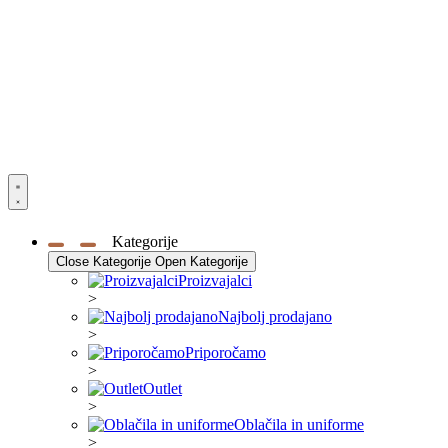
Kategorije
Close Kategorije
Open Kategorije
Proizvajalci
>
Najbolj prodajano
>
Priporočamo
>
Outlet
>
Oblačila in uniforme
>