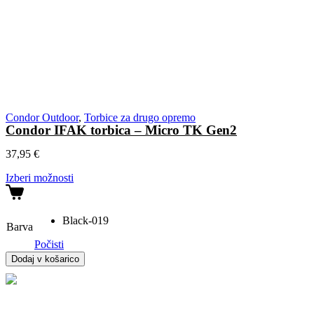
Condor Outdoor
,
Torbice za drugo opremo
Condor IFAK torbica – Micro TK Gen2
37,95
€
Izberi možnosti
Black-019
Barva
Počisti
Condor
Dodaj v košarico
IFAK
torbica
-
Micro