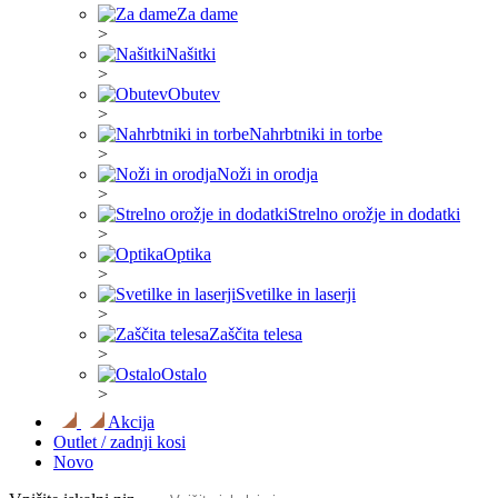
Za dame
>
Našitki
>
Obutev
>
Nahrbtniki in torbe
>
Noži in orodja
>
Strelno orožje in dodatki
>
Optika
>
Svetilke in laserji
>
Zaščita telesa
>
Ostalo
>
Akcija
Outlet / zadnji kosi
Novo