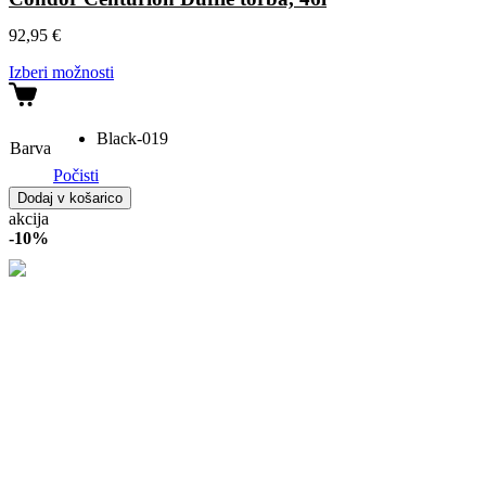
92,95
€
Izberi možnosti
Black-019
Barva
Počisti
Condor
Dodaj v košarico
Centurion
akcija
Duffle
-
10%
torba,
46l
količina