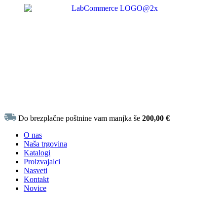
Do brezplačne poštnine vam manjka še
200,00
€
O nas
Naša trgovina
Katalogi
Proizvajalci
Nasveti
Kontakt
Novice