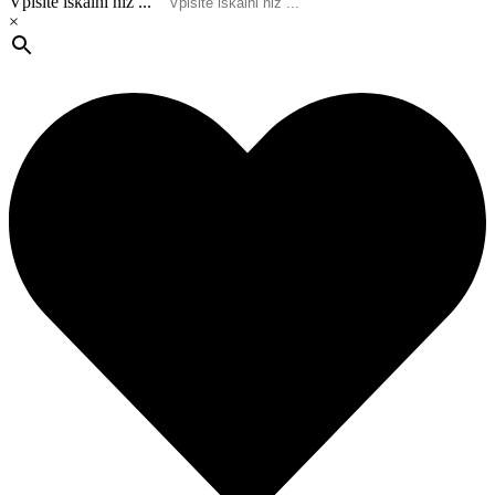
Vpišite iskalni niz ...
×