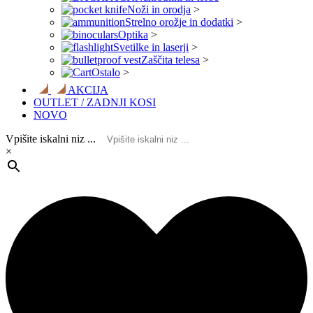
Noži in orodja
>
Strelno orožje in dodatki
>
Optika
>
Svetilke in laserji
>
Zaščita telesa
>
Ostalo
>
AKCIJA
OUTLET / ZADNJI KOSI
NOVO
Vpišite iskalni niz ...
×