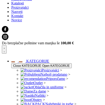
Katalogi
Proizvajalci
Nasveti
Kontakt
Novice
Do brezplačne poštnine vam manjka še
100,00
€
KATEGORIJE
Close KATEGORIJE
Open KATEGORIJE
Proizvajalci
>
Najbolj prodajano
>
Priporočamo
>
Outlet
>
Oblačila in uniforme
>
Za dame
>
Našitki
>
Obutev
>
Nahrbtniki in torbe
>