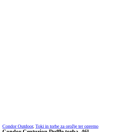
Condor Outdoor
,
Toki in torbe za orožje ter opremo
Condor Centurion Duffle torba, 46l