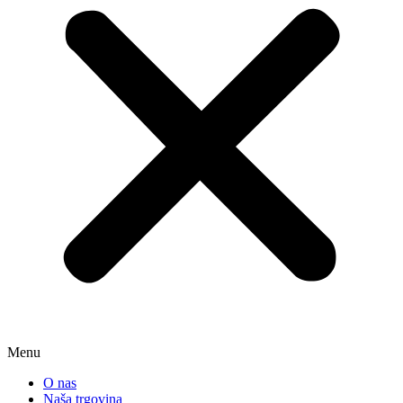
Menu
O nas
Naša trgovina