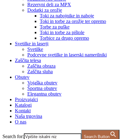
Rezervni deli za MPX
Dodatki za orožje
Toki za nabojnike in naboje
Toki in torbe za orožje ter opremo
Torbe za puške
Toki in torbe za pištole
Torbice za drugo opremo
Svetilke in laserji
Svetilke
Podcevne svetilke in laserski namerilniki
Zaščita telesa
Zaščita obraza
Zaščita sluha
Obutev
Vojaška obutev
Športna obutev
Elegantna obutev
Proizvajalci
Katalogi
Kontakt
Naša trgovina
O nas
Search for:
Search Button