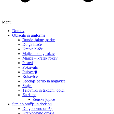
Menu
Domov
Oblačila in uniforme
Bunde, jakne, parke
Dolge hlače
Kratke hlače
Majice – dolg rokav
Majice – kratek rokav
Pasovi
Pokrivala
Puloverji
Rokavice
Spodnje perilo in nogavice
Srajce
Telovniki in taktični jopiči
Za dame
Ženske jopice
Strelno orožje in dodatki
Dolgocevno orožje
Kratkocevno orožje