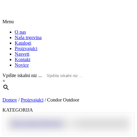
Menu
O nas
Naša trgovina
Katalogi
Proizvajalci
Nasveti
Kontakt
Novice
Vpišite iskalni niz ...
×
Domov
/
Proizvajalci
/
Condor Outdoor
KATEGORIJA
Show products filter form