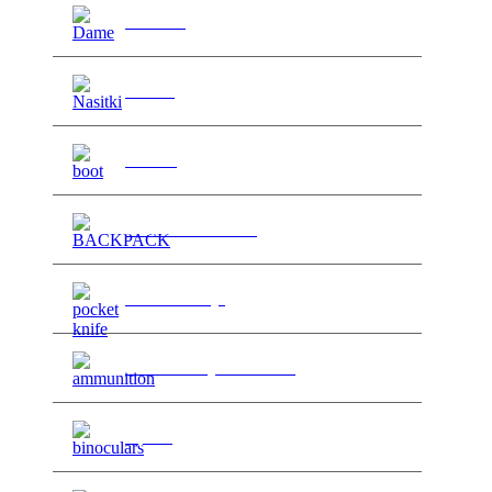
Za dame
>
Našitki
>
Obutev
>
Nahrbtniki in torbe
>
Noži in orodja
>
Strelno orožje in dodatki
>
Optika
>