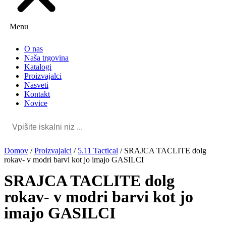
Menu
O nas
Naša trgovina
Katalogi
Proizvajalci
Nasveti
Kontakt
Novice
Domov
/
Proizvajalci
/
5.11 Tactical
/
SRAJCA TACLITE dolg
rokav- v modri barvi kot jo imajo GASILCI
SRAJCA TACLITE dolg
rokav- v modri barvi kot jo
imajo GASILCI