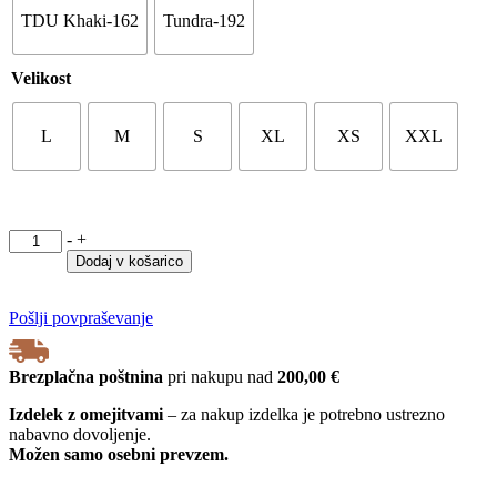
TDU Khaki-162
Tundra-192
Velikost
L
M
S
XL
XS
XXL
SRAJCA
-
+
TACLITE
Dodaj v košarico
dolg
rokav-
v
Pošlji povpraševanje
modri
barvi
Brezplačna poštnina
pri nakupu nad
200,00 €
kot
jo
Izdelek z omejitvami
– za nakup izdelka je potrebno ustrezno
imajo
nabavno dovoljenje.
GASILCI
Možen samo osebni prevzem.
količina