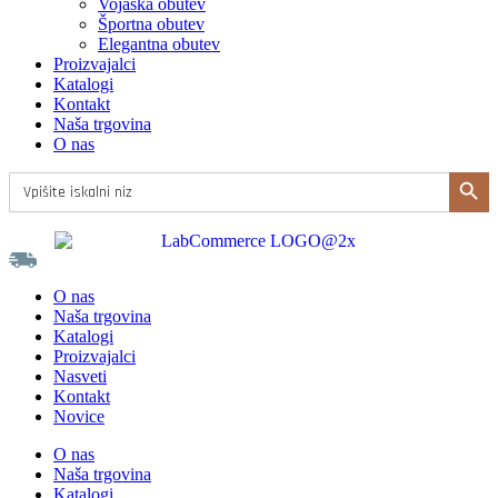
Vojaška obutev
Športna obutev
Elegantna obutev
Proizvajalci
Katalogi
Kontakt
Naša trgovina
O nas
Search Button
Search
for:
Do brezplačne poštnine vam manjka še
100,00
€
Do brezplačne poštnine vam manjka še
200,00
€
O nas
Naša trgovina
Katalogi
Proizvajalci
Nasveti
Kontakt
Novice
O nas
Naša trgovina
Katalogi