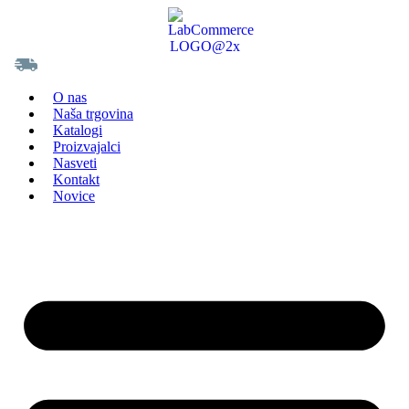
Do brezplačne poštnine vam manjka še
200,00
€
O nas
Naša trgovina
Katalogi
Proizvajalci
Nasveti
Kontakt
Novice