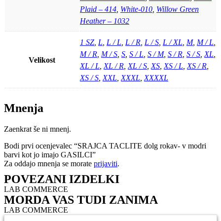
Plaid – 414
,
White-010
,
Willow Green
Heather – 1032
1 SZ
,
L
,
L / L
,
L / R
,
L / S
,
L / XL
,
M
,
M / L
,
M / R
,
M / S
,
S
,
S / L
,
S / M
,
S / R
,
S / S
,
XL
,
Velikost
XL / L
,
XL / R
,
XL / S
,
XS
,
XS / L
,
XS / R
,
XS / S
,
XXL
,
XXXL
,
XXXXL
Mnenja
Zaenkrat še ni mnenj.
Bodi prvi ocenjevalec “SRAJCA TACLITE dolg rokav- v modri
barvi kot jo imajo GASILCI”
Za oddajo mnenja se morate
prijaviti
.
POVEZANI IZDELKI
LAB COMMERCE
MORDA VAS TUDI ZANIMA
LAB COMMERCE