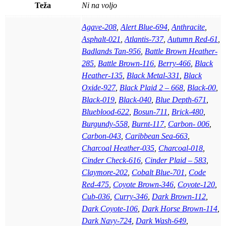
Teža
Ni na voljo
Agave-208
,
Alert Blue-694
,
Anthracite
,
Asphalt-021
,
Atlantis-737
,
Autumn Red-61
,
Badlands Tan-956
,
Battle Brown Heather-
285
,
Battle Brown-116
,
Berry-466
,
Black
Heather-135
,
Black Metal-331
,
Black
Oxide-927
,
Black Plaid 2 – 668
,
Black-00
,
Black-019
,
Black-040
,
Blue Depth-671
,
Blueblood-622
,
Bosun-711
,
Brick-480
,
Burgundy-558
,
Burnt-117
,
Carbon- 006
,
Carbon-043
,
Caribbean Sea-663
,
Charcoal Heather-035
,
Charcoal-018
,
Cinder Check-616
,
Cinder Plaid – 583
,
Claymore-202
,
Cobalt Blue-701
,
Code
Red-475
,
Coyote Brown-346
,
Coyote-120
,
Cub-036
,
Curry-346
,
Dark Brown-112
,
Dark Coyote-106
,
Dark Horse Brown-114
,
Dark Navy-724
,
Dark Wash-649
,