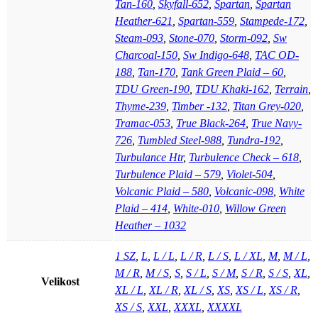
Tan-160
,
Skyfall-652
,
Spartan
,
Spartan
Heather-621
,
Spartan-559
,
Stampede-172
,
Steam-093
,
Stone-070
,
Storm-092
,
Sw
Charcoal-150
,
Sw Indigo-648
,
TAC OD-
188
,
Tan-170
,
Tank Green Plaid – 60
,
TDU Green-190
,
TDU Khaki-162
,
Terrain
,
Thyme-239
,
Timber -132
,
Titan Grey-020
,
Tramac-053
,
True Black-264
,
True Navy-
726
,
Tumbled Steel-988
,
Tundra-192
,
Turbulance Htr
,
Turbulence Check – 618
,
Turbulence Plaid – 579
,
Violet-504
,
Volcanic Plaid – 580
,
Volcanic-098
,
White
Plaid – 414
,
White-010
,
Willow Green
Heather – 1032
1 SZ
,
L
,
L / L
,
L / R
,
L / S
,
L / XL
,
M
,
M / L
,
M / R
,
M / S
,
S
,
S / L
,
S / M
,
S / R
,
S / S
,
XL
,
Velikost
XL / L
,
XL / R
,
XL / S
,
XS
,
XS / L
,
XS / R
,
XS / S
,
XXL
,
XXXL
,
XXXXL