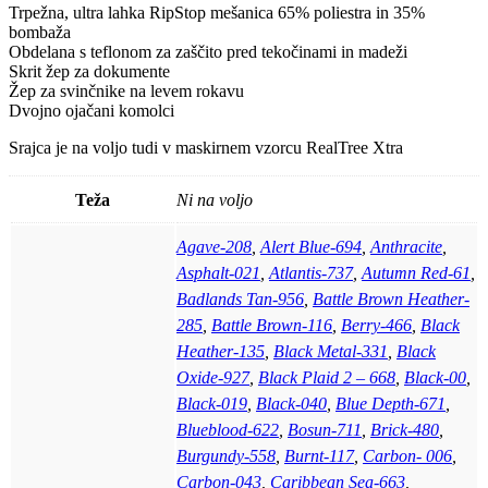
Trpežna, ultra lahka RipStop mešanica 65% poliestra in 35%
bombaža
Obdelana s teflonom za zaščito pred tekočinami in madeži
Skrit žep za dokumente
Žep za svinčnike na levem rokavu
Dvojno ojačani komolci
Srajca je na voljo tudi v maskirnem vzorcu RealTree Xtra
Teža
Ni na voljo
Agave-208
,
Alert Blue-694
,
Anthracite
,
Asphalt-021
,
Atlantis-737
,
Autumn Red-61
,
Badlands Tan-956
,
Battle Brown Heather-
285
,
Battle Brown-116
,
Berry-466
,
Black
Heather-135
,
Black Metal-331
,
Black
Oxide-927
,
Black Plaid 2 – 668
,
Black-00
,
Black-019
,
Black-040
,
Blue Depth-671
,
Blueblood-622
,
Bosun-711
,
Brick-480
,
Burgundy-558
,
Burnt-117
,
Carbon- 006
,
Carbon-043
,
Caribbean Sea-663
,