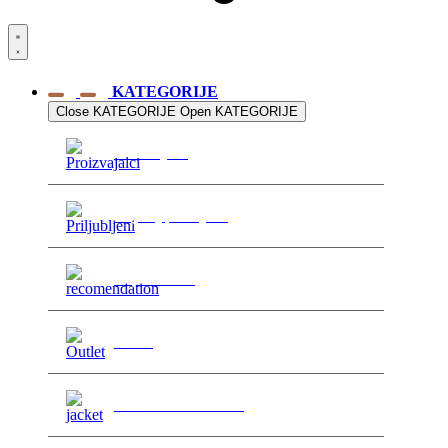
Do brezplačne poštnine vam manjka še
100,00
€
KATEGORIJE
Close KATEGORIJE
Open KATEGORIJE
Proizvajalci
>
Najbolj prodajano
>
Priporočamo
>
Outlet
>
Oblačila in uniforme
>