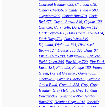
Charcoal Heather-035
,
Charcoal-018
,
Cinder Check-616
,
Cinder Plaid – 583
,
Claymore-202
,
Cobalt Blue-701
,
Code
Red-475
,
Coyote Brown-346
,
Coyote-120
,
Cub-036
,
Curry-346
,
Dark Brown-112
,
Dark Coyote-106
,
Dark Horse Brown-114
,
Dark Navy-724
,
Dark Wash-649
,
Diplomat
,
Diplomat-764
,
Distressed
Brown-124
,
Double Tap-026
,
Dune-074
,
Ensin B Htr -790
,
Fatigue-200
,
Fern-825
,
Field Green-206
,
Fire Navy-720
,
Flat Dark
Earth-131
,
Flint-258
,
Foliage-180
,
Forest
Green
,
Forrest Green-90
,
Gamet-563
,
Gecko-230
,
Granite Black-033
,
Granola
,
Green Plaid
,
Grenade-828
,
Grey
,
Grey
Heather
,
Grey Melange
,
Grey-10
,
Gun
Powder-051
,
Gunsmoke-067
,
Harbor
Blue-707
,
Heather Gray – 016
,
Ice-049
,