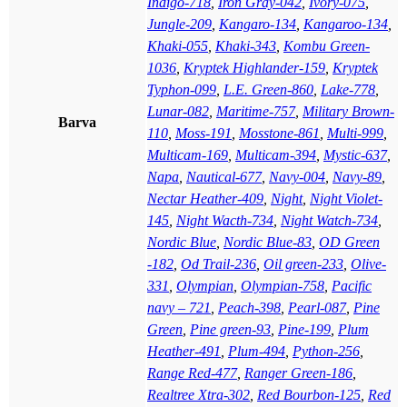
Indigo-718
,
Iron Gray-042
,
Ivory-075
,
Jungle-209
,
Kangaro-134
,
Kangaroo-134
,
Khaki-055
,
Khaki-343
,
Kombu Green-
1036
,
Kryptek Highlander-159
,
Kryptek
Typhon-099
,
L.E. Green-860
,
Lake-778
,
Lunar-082
,
Maritime-757
,
Military Brown-
Barva
110
,
Moss-191
,
Mosstone-861
,
Multi-999
,
Multicam-169
,
Multicam-394
,
Mystic-637
,
Napa
,
Nautical-677
,
Navy-004
,
Navy-89
,
Nectar Heather-409
,
Night
,
Night Violet-
145
,
Night Wacth-734
,
Night Watch-734
,
Nordic Blue
,
Nordic Blue-83
,
OD Green
-182
,
Od Trail-236
,
Oil green-233
,
Olive-
331
,
Olympian
,
Olympian-758
,
Pacific
navy – 721
,
Peach-398
,
Pearl-087
,
Pine
Green
,
Pine green-93
,
Pine-199
,
Plum
Heather-491
,
Plum-494
,
Python-256
,
Range Red-477
,
Ranger Green-186
,
Realtree Xtra-302
,
Red Bourbon-125
,
Red