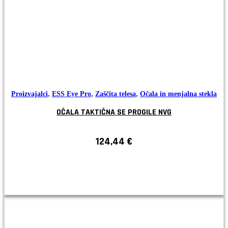
,
,
,
Proizvajalci
ESS Eye Pro
Zaščita telesa
Očala in menjalna stekla
OČALA TAKTIČNA SE PROGILE NVG
124,44
€