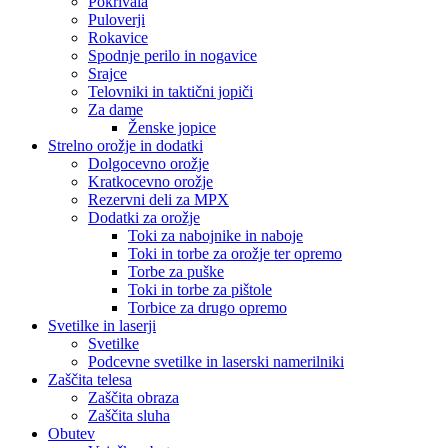
Pokrivala
Puloverji
Rokavice
Spodnje perilo in nogavice
Srajce
Telovniki in taktični jopiči
Za dame
Ženske jopice
Strelno orožje in dodatki
Dolgocevno orožje
Kratkocevno orožje
Rezervni deli za MPX
Dodatki za orožje
Toki za nabojnike in naboje
Toki in torbe za orožje ter opremo
Torbe za puške
Toki in torbe za pištole
Torbice za drugo opremo
Svetilke in laserji
Svetilke
Podcevne svetilke in laserski namerilniki
Zaščita telesa
Zaščita obraza
Zaščita sluha
Obutev