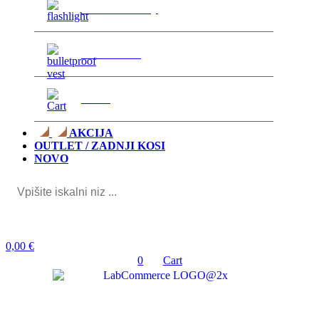
Svetilke in laserji
>
Zaščita telesa
>
Ostalo
>
AKCIJA
OUTLET / ZADNJI KOSI
NOVO
0,00
€
0
Cart