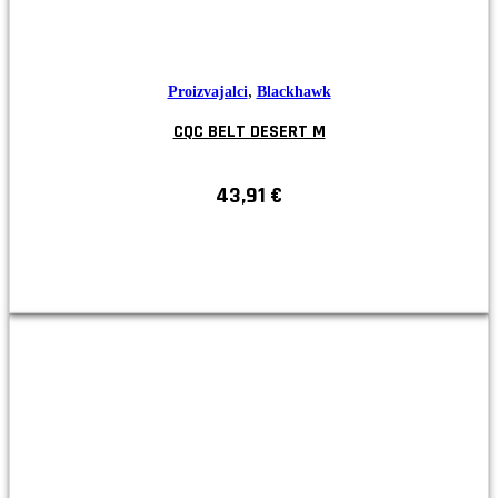
,
Proizvajalci
Blackhawk
CQC BELT DESERT M
43,91
€