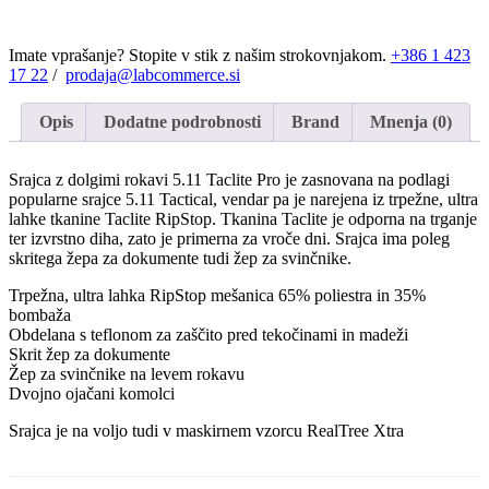
Imate vprašanje? Stopite v stik z našim strokovnjakom.
+386 1 423
17 22
/
prodaja@labcommerce.si
Opis
Dodatne podrobnosti
Brand
Mnenja (0)
Srajca z dolgimi rokavi 5.11 Taclite Pro je zasnovana na podlagi
popularne srajce 5.11 Tactical, vendar pa je narejena iz trpežne, ultra
lahke tkanine Taclite RipStop. Tkanina Taclite je odporna na trganje
ter izvrstno diha, zato je primerna za vroče dni. Srajca ima poleg
skritega žepa za dokumente tudi žep za svinčnike.
Trpežna, ultra lahka RipStop mešanica 65% poliestra in 35%
bombaža
Obdelana s teflonom za zaščito pred tekočinami in madeži
Skrit žep za dokumente
Žep za svinčnike na levem rokavu
Dvojno ojačani komolci
Srajca je na voljo tudi v maskirnem vzorcu RealTree Xtra