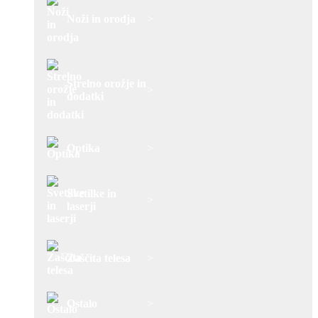
Noži in orodja
>
Strelno orožje in
>
dodatki
Optika
>
Svetilke in
>
laserji
Zaščita telesa
>
Ostalo
>