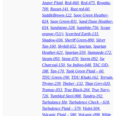
Jasper Plaid
,
Red-460
,
Red-475
,
Regatta-
709
,
Russet-141
,
Rust red-60
,
SaddleBrown-122
,
Sage Green Heather-
824
,
Sage Green-831
,
Sand Dune Heather-
654
,
Sandstone-328
,
Sapphite-756
,
Scope
orange (511)
,
Scorched Earth-133
,
Shadow-036
,
Sheriff Green-890
,
Silver
Tan-160
,
Skyfall-652
,
Spartan
,
Spartan
Heather-621
,
Spartan-559
,
Stampede-172
,
Steam-093
,
Stone-070
,
Storm-092
,
Sw
Charcoal-150
,
Sw Indigo-648
,
TAC OD-
188
,
Tan-170
,
Tank Green Plaid – 60
,
TDU Green-190
,
TDU Khaki-162
,
Terrain
,
Thyme-239
,
Timber -132
,
Titan Grey-020
,
Tramac-053
,
True Black-264
,
True Navy-
726
,
Tumbled Steel-988
,
Tundra-192
,
Turbulance Htr
,
Turbulence Check – 618
,
Turbulence Plaid – 579
,
Violet-504
,
Volcanic Plaid – 580
,
Volcanic-098
,
White