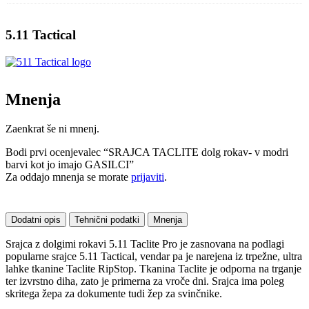
5.11 Tactical
Mnenja
Zaenkrat še ni mnenj.
Bodi prvi ocenjevalec “SRAJCA TACLITE dolg rokav- v modri
barvi kot jo imajo GASILCI”
Za oddajo mnenja se morate
prijaviti
.
Dodatni opis
Tehnični podatki
Mnenja
Srajca z dolgimi rokavi 5.11 Taclite Pro je zasnovana na podlagi
popularne srajce 5.11 Tactical, vendar pa je narejena iz trpežne, ultra
lahke tkanine Taclite RipStop. Tkanina Taclite je odporna na trganje
ter izvrstno diha, zato je primerna za vroče dni. Srajca ima poleg
skritega žepa za dokumente tudi žep za svinčnike.