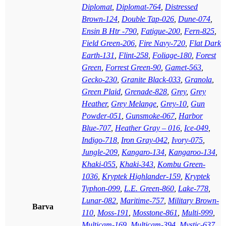
Diplomat
,
Diplomat-764
,
Distressed
Brown-124
,
Double Tap-026
,
Dune-074
,
Ensin B Htr -790
,
Fatigue-200
,
Fern-825
,
Field Green-206
,
Fire Navy-720
,
Flat Dark
Earth-131
,
Flint-258
,
Foliage-180
,
Forest
Green
,
Forrest Green-90
,
Gamet-563
,
Gecko-230
,
Granite Black-033
,
Granola
,
Green Plaid
,
Grenade-828
,
Grey
,
Grey
Heather
,
Grey Melange
,
Grey-10
,
Gun
Powder-051
,
Gunsmoke-067
,
Harbor
Blue-707
,
Heather Gray – 016
,
Ice-049
,
Indigo-718
,
Iron Gray-042
,
Ivory-075
,
Jungle-209
,
Kangaro-134
,
Kangaroo-134
,
Khaki-055
,
Khaki-343
,
Kombu Green-
1036
,
Kryptek Highlander-159
,
Kryptek
Typhon-099
,
L.E. Green-860
,
Lake-778
,
Lunar-082
,
Maritime-757
,
Military Brown-
Barva
110
,
Moss-191
,
Mosstone-861
,
Multi-999
,
Multicam-169
,
Multicam-394
,
Mystic-637
,