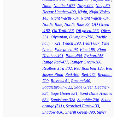
Napa
,
Nautical-677
,
Navy-004
,
Navy-89
,
Nectar Heather-409
,
Night
,
Night Violet-
145
,
Night Wacth-734
,
Night Watch-734
,
Nordic Blue
,
Nordic Blue-83
,
OD Green
-182
,
Od Trail-236
,
Oil green-233
,
Olive-
331
,
Olympian
,
Olympian-758
,
Pacific
navy – 721
,
Peach-398
,
Pearl-087
,
Pine
Green
,
Pine green-93
,
Pine-199
,
Plum
Heather-491
,
Plum-494
,
Python-256
,
Range Red-477
,
Ranger Green-186
,
Realtree Xtra-302
,
Red Bourbon-125
,
Red
Jasper Plaid
,
Red-460
,
Red-475
,
Regatta-
709
,
Russet-141
,
Rust red-60
,
SaddleBrown-122
,
Sage Green Heather-
824
,
Sage Green-831
,
Sand Dune Heather-
654
,
Sandstone-328
,
Sapphite-756
,
Scope
orange (511)
,
Scorched Earth-133
,
Shadow-036
,
Sheriff Green-890
,
Silver