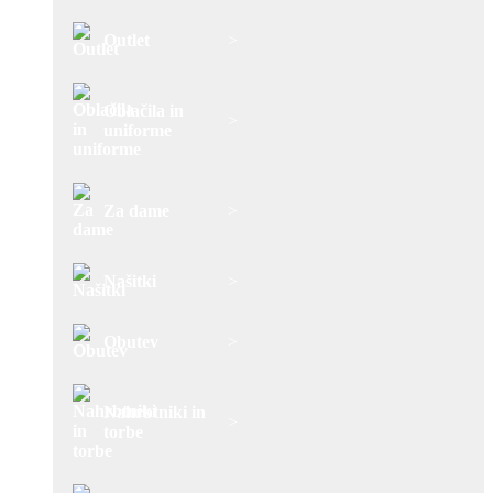
Outlet
>
Oblačila in
>
uniforme
Za dame
>
Našitki
>
Obutev
>
Nahrbtniki in
>
torbe