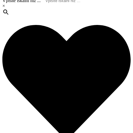
Vpišite iskalni niz ...
×