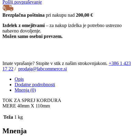
Pošlji povpraševanje
Brezplačna poštnina
pri nakupu nad
200,00 €
Izdelek z omejitvami
– za nakup izdelka je potrebno ustrezno
nabavno dovoljenje.
Možen samo osebni prevzem.
Imate vprašanje? Stopite v stik z našim strokovnjakom.
+386 1 423
17 22
/
prodaja@labcommerce.si
Opis
Dodatne podrobnosti
Mnenja (0)
TOK ZA SPREJ KORDURA
MERE 40mm X 110mm
Teža
1 kg
Mnenja