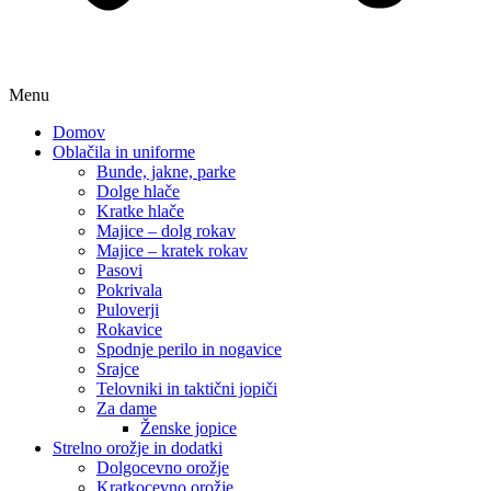
Menu
Domov
Oblačila in uniforme
Bunde, jakne, parke
Dolge hlače
Kratke hlače
Majice – dolg rokav
Majice – kratek rokav
Pasovi
Pokrivala
Puloverji
Rokavice
Spodnje perilo in nogavice
Srajce
Telovniki in taktični jopiči
Za dame
Ženske jopice
Strelno orožje in dodatki
Dolgocevno orožje
Kratkocevno orožje