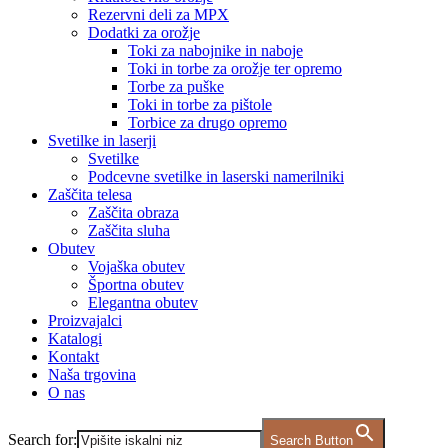
Rezervni deli za MPX
Dodatki za orožje
Toki za nabojnike in naboje
Toki in torbe za orožje ter opremo
Torbe za puške
Toki in torbe za pištole
Torbice za drugo opremo
Svetilke in laserji
Svetilke
Podcevne svetilke in laserski namerilniki
Zaščita telesa
Zaščita obraza
Zaščita sluha
Obutev
Vojaška obutev
Športna obutev
Elegantna obutev
Proizvajalci
Katalogi
Kontakt
Naša trgovina
O nas
Search for:
Search Button