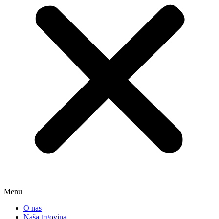
Menu
O nas
Naša trgovina