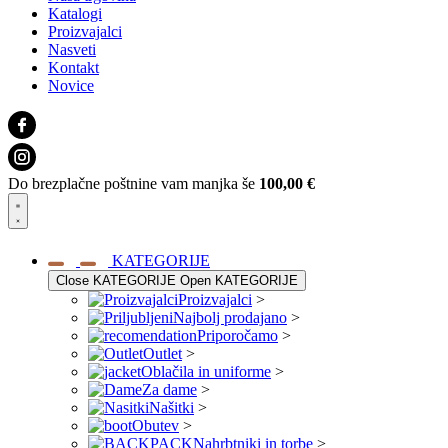
Katalogi
Proizvajalci
Nasveti
Kontakt
Novice
Do brezplačne poštnine vam manjka še
100,00
€
KATEGORIJE
Close KATEGORIJE
Open KATEGORIJE
Proizvajalci
>
Najbolj prodajano
>
Priporočamo
>
Outlet
>
Oblačila in uniforme
>
Za dame
>
Našitki
>
Obutev
>
Nahrbtniki in torbe
>