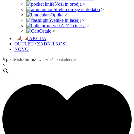
Noži in orodja
>
Strelno orožje in dodatki
>
Optika
>
Svetilke in laserji
>
Zaščita telesa
>
Ostalo
>
AKCIJA
OUTLET / ZADNJI KOSI
NOVO
Vpišite iskalni niz ...
×