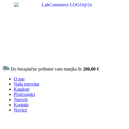
Do brezplačne poštnine vam manjka še
200,00
€
O nas
Naša trgovina
Katalogi
Proizvajalci
Nasveti
Kontakt
Novice