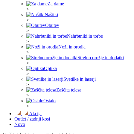
Za dame
>
Našitki
>
Obutev
>
Nahrbtniki in torbe
>
Noži in orodja
>
Strelno orožje in dodatki
>
Optika
>
Svetilke in laserji
>
Zaščita telesa
>
Ostalo
>
Akcija
Outlet / zadnji kosi
Novo