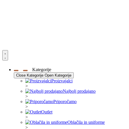
Kategorije
Close Kategorije
Open Kategorije
Proizvajalci
>
Najbolj prodajano
>
Priporočamo
>
Outlet
>
Oblačila in uniforme
>