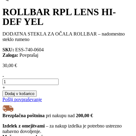
ROLLBAR RPL LENS HI-
DEF YEL
DODATNA STEKLA ZA OČALA ROLLBAR – nadomestno
steklo rumeno
SKU:
ESS-740-0604
Zaloga:
Povprašaj
30,00
€
-
ROLLBAR
RPL
+
LENS
Dodaj v košarico
HI-
Pošlji povpraševanje
DEF
YEL
količina
Brezplačna poštnina
pri nakupu nad
200,00 €
Izdelek z omejitvami
– za nakup izdelka je potrebno ustrezno
nabavno dovoljenje.