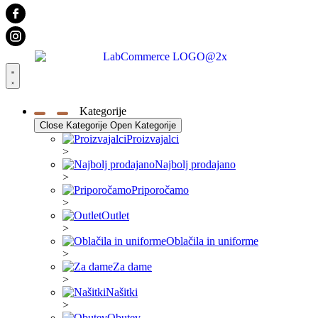
Kategorije
Close Kategorije
Open Kategorije
Proizvajalci
>
Najbolj prodajano
>
Priporočamo
>
Outlet
>
Oblačila in uniforme
>
Za dame
>
Našitki
>
Obutev