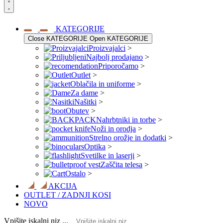
KATEGORIJE
Close KATEGORIJE
Open KATEGORIJE
Proizvajalci
>
Najbolj prodajano
>
Priporočamo
>
Outlet
>
Oblačila in uniforme
>
Za dame
>
Našitki
>
Obutev
>
Nahrbtniki in torbe
>
Noži in orodja
>
Strelno orožje in dodatki
>
Optika
>
Svetilke in laserji
>
Zaščita telesa
>
Ostalo
>
AKCIJA
OUTLET / ZADNJI KOSI
NOVO
Vpišite iskalni niz ...