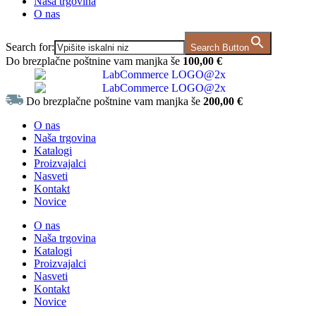
Naša trgovina
O nas
Search for:
Search Button
Do brezplačne poštnine vam manjka še
100,00
€
Do brezplačne poštnine vam manjka še
200,00
€
O nas
Naša trgovina
Katalogi
Proizvajalci
Nasveti
Kontakt
Novice
O nas
Naša trgovina
Katalogi
Proizvajalci
Nasveti
Kontakt
Novice