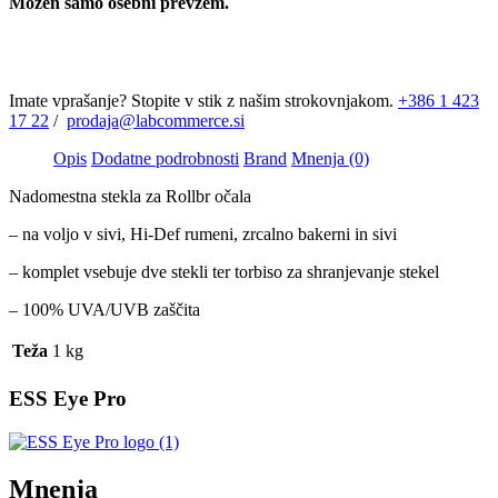
Možen samo osebni prevzem.
Imate vprašanje? Stopite v stik z našim strokovnjakom.
+386 1 423
17 22
/
prodaja@labcommerce.si
Opis
Dodatne podrobnosti
Brand
Mnenja (0)
Nadomestna stekla za Rollbr očala
– na voljo v sivi, Hi-Def rumeni, zrcalno bakerni in sivi
– komplet vsebuje dve stekli ter torbiso za shranjevanje stekel
– 100% UVA/UVB zaščita
Teža
1 kg
ESS Eye Pro
Mnenja