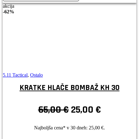
akcija
-
62%
5.11 Tactical
,
Ostalo
KRATKE HLAČE BOMBAŽ KH 30
Izvirna
Trenutna
65,00
€
25,00
€
cena
cena
je
je:
Najboljša cena* v 30 dneh:
25,00
€
.