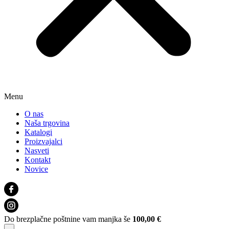
Menu
O nas
Naša trgovina
Katalogi
Proizvajalci
Nasveti
Kontakt
Novice
Do brezplačne poštnine vam manjka še
100,00
€