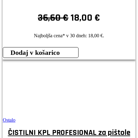
Izvirna
Trenutna
36,60
€
18,00
€
cena
cena
je
je:
Najboljša cena* v 30 dneh:
18,00
€
.
bila:
18,00 €.
Dodaj v košarico
36,60 €.
Ostalo
ČISTILNI KPL PROFESIONAL za pištole