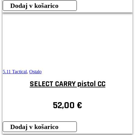
bila:
25,00 €.
Dodaj v košarico
65,00 €.
5.11 Tactical
,
Ostalo
SELECT CARRY pistol CC
52,00
€
Dodaj v košarico