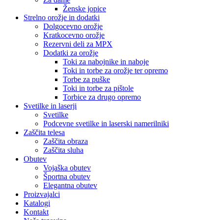
Ženske jopice
Strelno orožje in dodatki
Dolgocevno orožje
Kratkocevno orožje
Rezervni deli za MPX
Dodatki za orožje
Toki za nabojnike in naboje
Toki in torbe za orožje ter opremo
Torbe za puške
Toki in torbe za pištole
Torbice za drugo opremo
Svetilke in laserji
Svetilke
Podcevne svetilke in laserski namerilniki
Zaščita telesa
Zaščita obraza
Zaščita sluha
Obutev
Vojaška obutev
Športna obutev
Elegantna obutev
Proizvajalci
Katalogi
Kontakt