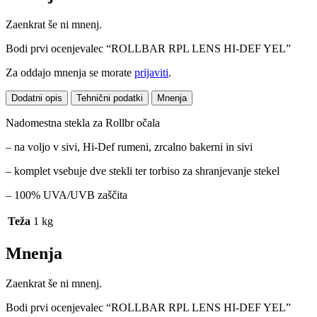
Zaenkrat še ni mnenj.
Bodi prvi ocenjevalec “ROLLBAR RPL LENS HI-DEF YEL”
Za oddajo mnenja se morate
prijaviti
.
Dodatni opis
Tehnični podatki
Mnenja
Nadomestna stekla za Rollbr očala
– na voljo v sivi, Hi-Def rumeni, zrcalno bakerni in sivi
– komplet vsebuje dve stekli ter torbiso za shranjevanje stekel
– 100% UVA/UVB zaščita
Teža
1 kg
Mnenja
Zaenkrat še ni mnenj.
Bodi prvi ocenjevalec “ROLLBAR RPL LENS HI-DEF YEL”