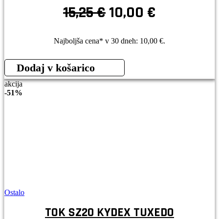
Izvirna
Trenutna
15,25
€
10,00
€
cena
cena
je
je:
Najboljša cena* v 30 dneh:
10,00
€
.
bila:
10,00 €.
Dodaj v košarico
15,25 €.
akcija
-
51%
Ostalo
TOK SZ20 KYDEX TUXEDO