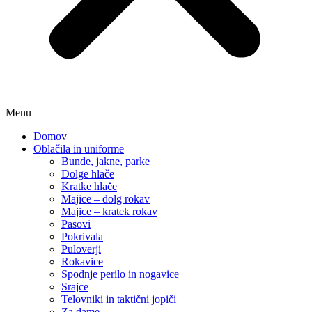
Menu
Domov
Oblačila in uniforme
Bunde, jakne, parke
Dolge hlače
Kratke hlače
Majice – dolg rokav
Majice – kratek rokav
Pasovi
Pokrivala
Puloverji
Rokavice
Spodnje perilo in nogavice
Srajce
Telovniki in taktični jopiči
Za dame