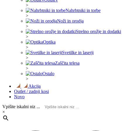
>
Nahrbtniki in torbe
>
Noži in orodja
>
Strelno orožje in dodatki
>
Optika
>
Svetilke in laserji
>
Zaščita telesa
>
Ostalo
>
Akcija
Outlet / zadnji kosi
Novo
Vpišite iskalni niz ...
×