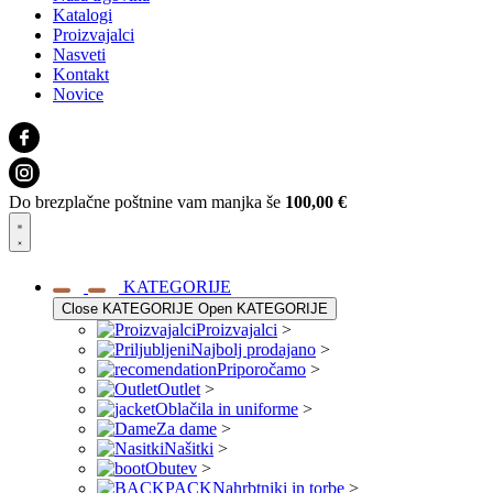
Katalogi
Proizvajalci
Nasveti
Kontakt
Novice
Do brezplačne poštnine vam manjka še
100,00
€
KATEGORIJE
Close KATEGORIJE
Open KATEGORIJE
Proizvajalci
>
Najbolj prodajano
>
Priporočamo
>
Outlet
>
Oblačila in uniforme
>
Za dame
>
Našitki
>
Obutev
>
Nahrbtniki in torbe
>