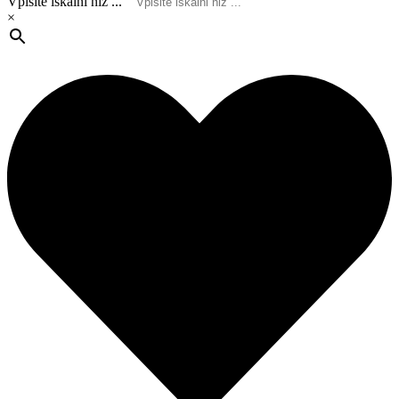
Vpišite iskalni niz ...
×