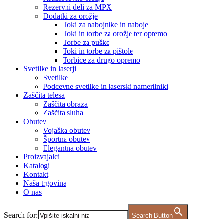
Rezervni deli za MPX
Dodatki za orožje
Toki za nabojnike in naboje
Toki in torbe za orožje ter opremo
Torbe za puške
Toki in torbe za pištole
Torbice za drugo opremo
Svetilke in laserji
Svetilke
Podcevne svetilke in laserski namerilniki
Zaščita telesa
Zaščita obraza
Zaščita sluha
Obutev
Vojaška obutev
Športna obutev
Elegantna obutev
Proizvajalci
Katalogi
Kontakt
Naša trgovina
O nas
Search for:
Search Button