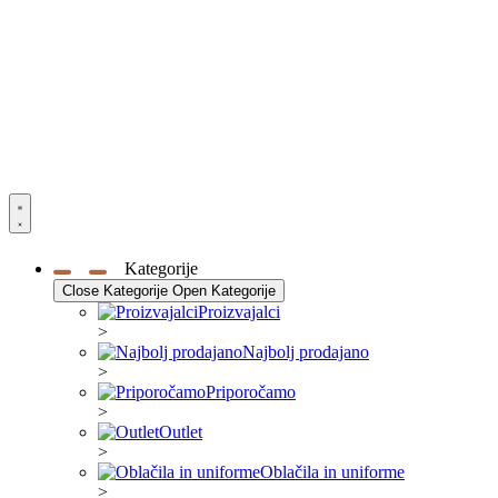
Kategorije
Close Kategorije
Open Kategorije
Proizvajalci
>
Najbolj prodajano
>
Priporočamo
>
Outlet
>
Oblačila in uniforme
>