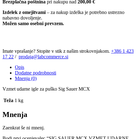
Brezplačna poštnina
pri nakupu nad
200,00 €
Izdelek z omejitvami
– za nakup izdelka je potrebno ustrezno
nabavno dovoljenje.
Možen samo osebni prevzem.
Imate vprašanje? Stopite v stik z našim strokovnjakom.
+386 1 423
17 22
/
prodaja@labcommerce.si
Opis
Dodatne podrobnosti
Mnenja (0)
Vzmet udarne igle za puško Sig Sauer MCX
Teža
1 kg
Mnenja
Zaenkrat še ni mnenj.
Bodi prvi ocenjevalec “SIG SAUER MCX VZMET UDARNE