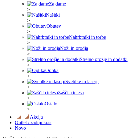
Za dame
>
Našitki
>
Obutev
>
Nahrbtniki in torbe
>
Noži in orodja
>
Strelno orožje in dodatki
>
Optika
>
Svetilke in laserji
>
Zaščita telesa
>
Ostalo
>
Akcija
Outlet / zadnji kosi
Novo