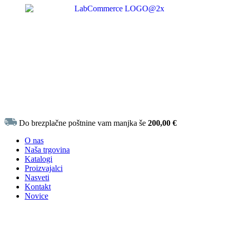
Do brezplačne poštnine vam manjka še
200,00
€
O nas
Naša trgovina
Katalogi
Proizvajalci
Nasveti
Kontakt
Novice