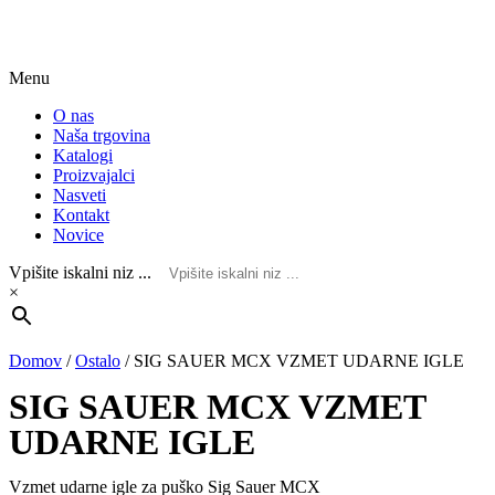
Menu
O nas
Naša trgovina
Katalogi
Proizvajalci
Nasveti
Kontakt
Novice
Vpišite iskalni niz ...
×
Domov
/
Ostalo
/
SIG SAUER MCX VZMET UDARNE IGLE
SIG SAUER MCX VZMET
UDARNE IGLE
Vzmet udarne igle za puško Sig Sauer MCX