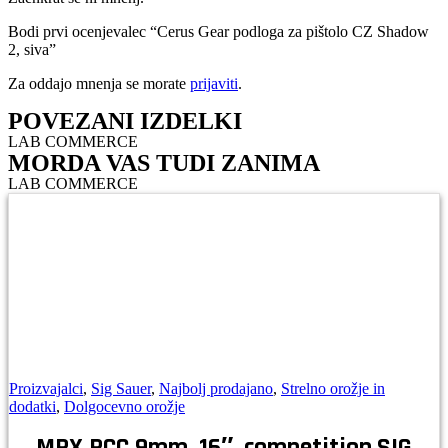
Bodi prvi ocenjevalec “Cerus Gear podloga za pištolo CZ Shadow
2, siva”
Za oddajo mnenja se morate
prijaviti
.
POVEZANI IZDELKI
LAB COMMERCE
MORDA VAS TUDI ZANIMA
LAB COMMERCE
Proizvajalci
,
Sig Sauer
,
Najbolj prodajano
,
Strelno orožje in
dodatki
,
Dolgocevno orožje
MPX PCC 9mm, 16″, competition,SIG