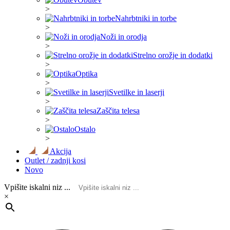
>
Nahrbtniki in torbe
>
Noži in orodja
>
Strelno orožje in dodatki
>
Optika
>
Svetilke in laserji
>
Zaščita telesa
>
Ostalo
>
Akcija
Outlet / zadnji kosi
Novo
Vpišite iskalni niz ...
×