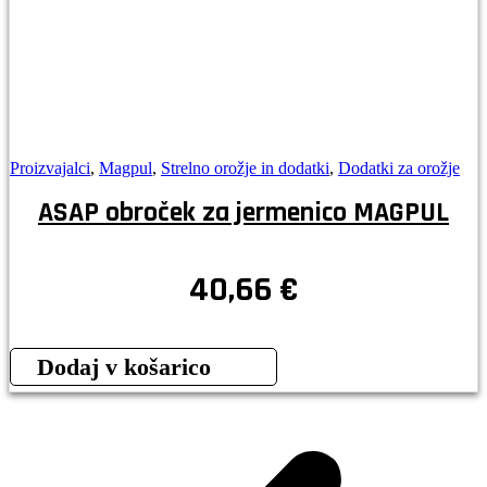
Proizvajalci
,
Magpul
,
Strelno orožje in dodatki
,
Dodatki za orožje
ASAP obroček za jermenico MAGPUL
40,66
€
Dodaj v košarico