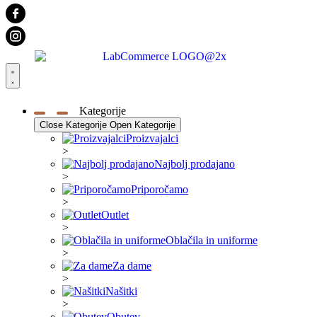
Kategorije
Close Kategorije
Open Kategorije
Proizvajalci
>
Najbolj prodajano
>
Priporočamo
>
Outlet
>
Oblačila in uniforme
>
Za dame
>
Našitki
>
Obutev