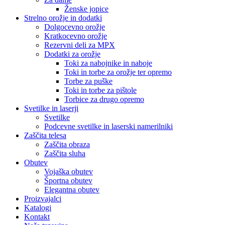
Ženske jopice
Strelno orožje in dodatki
Dolgocevno orožje
Kratkocevno orožje
Rezervni deli za MPX
Dodatki za orožje
Toki za nabojnike in naboje
Toki in torbe za orožje ter opremo
Torbe za puške
Toki in torbe za pištole
Torbice za drugo opremo
Svetilke in laserji
Svetilke
Podcevne svetilke in laserski namerilniki
Zaščita telesa
Zaščita obraza
Zaščita sluha
Obutev
Vojaška obutev
Športna obutev
Elegantna obutev
Proizvajalci
Katalogi
Kontakt