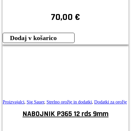
70,00
€
Dodaj v košarico
Proizvajalci
,
Sig Sauer
,
Strelno orožje in dodatki
,
Dodatki za orožje
NABOJNIK P365 12 rds 9mm