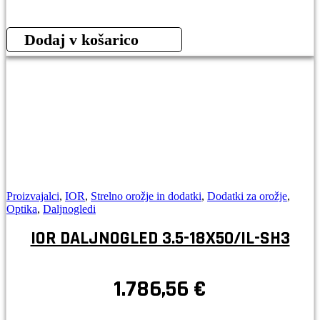
Dodaj v košarico
Proizvajalci
,
IOR
,
Strelno orožje in dodatki
,
Dodatki za orožje
,
Optika
,
Daljnogledi
IOR DALJNOGLED 3.5-18X50/IL-SH3
1.786,56
€