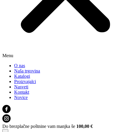
Menu
O nas
Naša trgovina
Katalogi
Proizvajalci
Nasveti
Kontakt
Novice
Do brezplačne poštnine vam manjka še
100,00
€