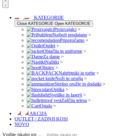
KATEGORIJE
Close KATEGORIJE
Open KATEGORIJE
Proizvajalci
>
Najbolj prodajano
>
Priporočamo
>
Outlet
>
Oblačila in uniforme
>
Za dame
>
Našitki
>
Obutev
>
Nahrbtniki in torbe
>
Noži in orodja
>
Strelno orožje in dodatki
>
Optika
>
Svetilke in laserji
>
Zaščita telesa
>
Ostalo
>
AKCIJA
OUTLET / ZADNJI KOSI
NOVO
Vpišite iskalni niz ...