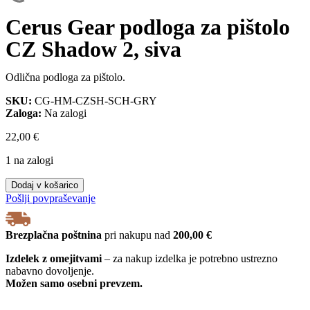
Cerus Gear podloga za pištolo
CZ Shadow 2, siva
Odlična podloga za pištolo.
SKU:
CG-HM-CZSH-SCH-GRY
Zaloga:
Na zalogi
22,00
€
1 na zalogi
Cerus
Dodaj v košarico
Gear
Pošlji povpraševanje
podloga
za
pištolo
Brezplačna poštnina
pri nakupu nad
200,00 €
CZ
Shadow
Izdelek z omejitvami
– za nakup izdelka je potrebno ustrezno
2,
nabavno dovoljenje.
siva
Možen samo osebni prevzem.
količina