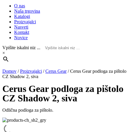
O nas
Naša trgovina
Katalogi
Proizvajalci
Nasveti
Kontakt
Novice
Vpišite iskalni niz ...
×
Domov
/
Proizvajalci
/
Cerus Gear
/
Cerus Gear podloga za pištolo
CZ Shadow 2, siva
Cerus Gear podloga za pištolo
CZ Shadow 2, siva
Odlična podloga za pištolo.