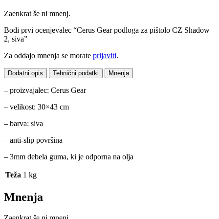
Zaenkrat še ni mnenj.
Bodi prvi ocenjevalec “Cerus Gear podloga za pištolo CZ Shadow
2, siva”
Za oddajo mnenja se morate
prijaviti
.
Dodatni opis
Tehnični podatki
Mnenja
– proizvajalec: Cerus Gear
– velikost: 30×43 cm
– barva: siva
– anti-slip površina
– 3mm debela guma, ki je odporna na olja
Teža
1 kg
Mnenja
Zaenkrat še ni mnenj.