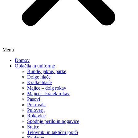
Menu
Domov
Oblačila in uniforme
Bunde, jakne, parke
Dolge hlače
Kratke hlače
Majice – dolg rokav
Majice – kratek rokav
Pasovi
Pokrivala
Puloverji
Rokavice
Spodnje perilo in nogavice
Srajce
Telovniki in taktični jopiči
Za dame