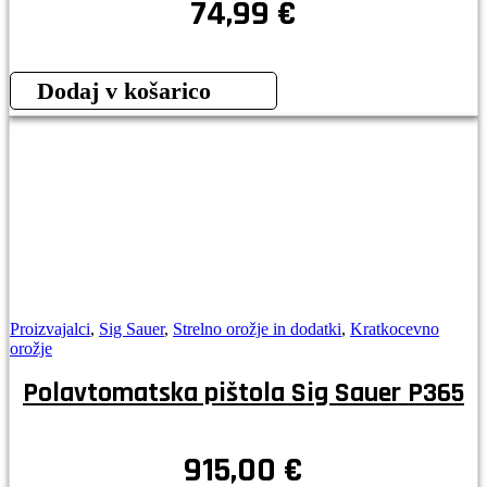
74,99
€
Dodaj v košarico
Proizvajalci
,
Sig Sauer
,
Strelno orožje in dodatki
,
Kratkocevno
orožje
Polavtomatska pištola Sig Sauer P365
915,00
€