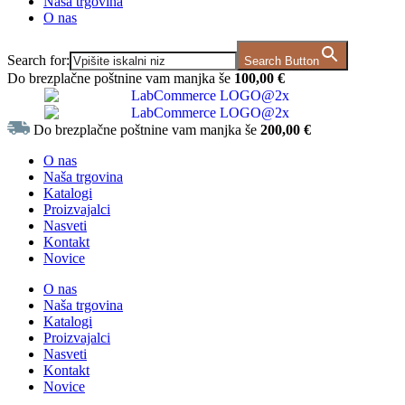
Naša trgovina
O nas
Search for:
Search Button
Do brezplačne poštnine vam manjka še
100,00
€
Do brezplačne poštnine vam manjka še
200,00
€
O nas
Naša trgovina
Katalogi
Proizvajalci
Nasveti
Kontakt
Novice
O nas
Naša trgovina
Katalogi
Proizvajalci
Nasveti
Kontakt
Novice