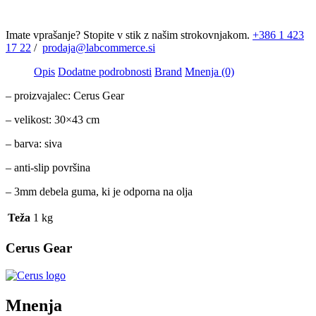
Imate vprašanje? Stopite v stik z našim strokovnjakom.
+386 1 423
17 22
/
prodaja@labcommerce.si
Opis
Dodatne podrobnosti
Brand
Mnenja (0)
– proizvajalec: Cerus Gear
– velikost: 30×43 cm
– barva: siva
– anti-slip površina
– 3mm debela guma, ki je odporna na olja
Teža
1 kg
Cerus Gear
Mnenja