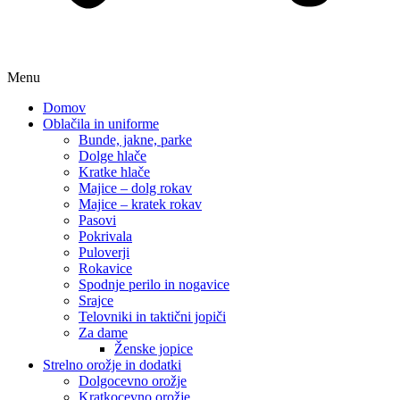
Menu
Domov
Oblačila in uniforme
Bunde, jakne, parke
Dolge hlače
Kratke hlače
Majice – dolg rokav
Majice – kratek rokav
Pasovi
Pokrivala
Puloverji
Rokavice
Spodnje perilo in nogavice
Srajce
Telovniki in taktični jopiči
Za dame
Ženske jopice
Strelno orožje in dodatki
Dolgocevno orožje
Kratkocevno orožje