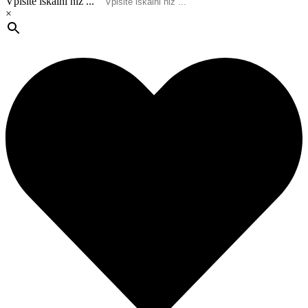
Vpišite iskalni niz ...
×