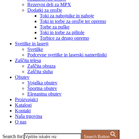
Rezervni deli za MPX
Dodatki za orožje
Toki za nabojnike in naboje
Toki in torbe za orožje ter opremo
Torbe za puške
Toki in torbe za pištole
Torbice za drugo opremo
Svetilke in laserji
Svetilke
Podcevne svetilke in laserski namerilniki
Zaščita telesa
Zaščita obraza
Zaščita sluha
Obutev
Vojaška obutev
Športna obutev
Elegantna obutev
Proizvajalci
Katalogi
Kontakt
Naša trgovina
O nas
Search for:
Search Button