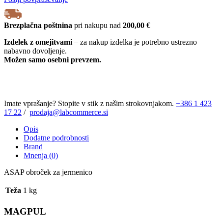
MAGPUL
količina
Brezplačna poštnina
pri nakupu nad
200,00 €
Izdelek z omejitvami
– za nakup izdelka je potrebno ustrezno
nabavno dovoljenje.
Možen samo osebni prevzem.
Imate vprašanje? Stopite v stik z našim strokovnjakom.
+386 1 423
17 22
/
prodaja@labcommerce.si
Opis
Dodatne podrobnosti
Brand
Mnenja (0)
ASAP obroček za jermenico
Teža
1 kg
MAGPUL