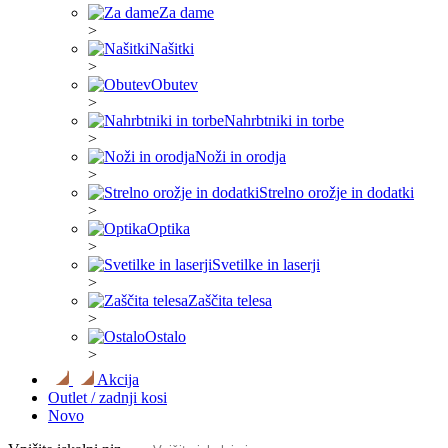
Za dame
>
Našitki
>
Obutev
>
Nahrbtniki in torbe
>
Noži in orodja
>
Strelno orožje in dodatki
>
Optika
>
Svetilke in laserji
>
Zaščita telesa
>
Ostalo
>
Akcija
Outlet / zadnji kosi
Novo