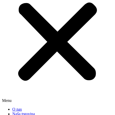
Menu
O nas
Naša trgovina