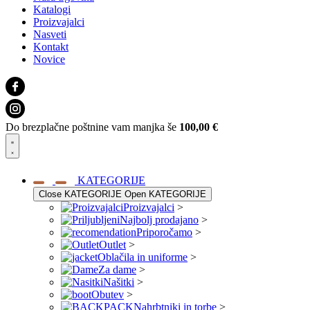
Katalogi
Proizvajalci
Nasveti
Kontakt
Novice
Do brezplačne poštnine vam manjka še
100,00
€
KATEGORIJE
Close KATEGORIJE
Open KATEGORIJE
Proizvajalci
>
Najbolj prodajano
>
Priporočamo
>
Outlet
>
Oblačila in uniforme
>
Za dame
>
Našitki
>
Obutev
>
Nahrbtniki in torbe
>