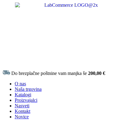
Do brezplačne poštnine vam manjka še
200,00
€
O nas
Naša trgovina
Katalogi
Proizvajalci
Nasveti
Kontakt
Novice