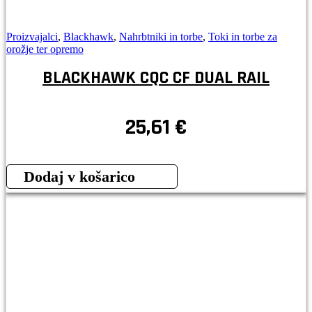
Proizvajalci
,
Blackhawk
,
Nahrbtniki in torbe
,
Toki in torbe za
orožje ter opremo
BLACKHAWK CQC CF DUAL RAIL
25,61
€
Dodaj v košarico