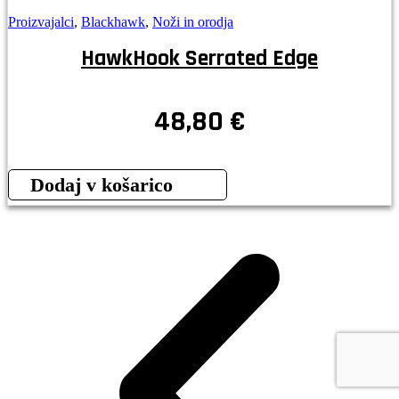
Proizvajalci
,
Blackhawk
,
Noži in orodja
HawkHook Serrated Edge
48,80
€
Dodaj v košarico