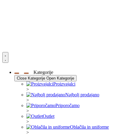
Kategorije
Close Kategorije
Open Kategorije
Proizvajalci
>
Najbolj prodajano
>
Priporočamo
>
Outlet
>
Oblačila in uniforme
>