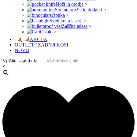
Noži in orodja
>
Strelno orožje in dodatki
>
Optika
>
Svetilke in laserji
>
Zaščita telesa
>
Ostalo
>
AKCIJA
OUTLET / ZADNJI KOSI
NOVO
Vpišite iskalni niz ...
×