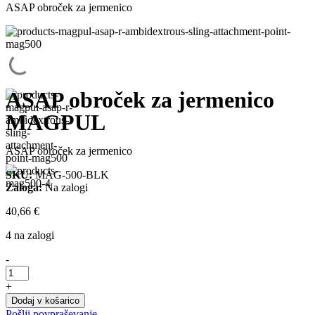
ASAP obroček za jermenico
ASAP obroček za jermenico
MAGPUL
ASAP obroček za jermenico
SKU:
MAG-500-BLK
Zaloga:
Na zalogi
40,66
€
4 na zalogi
-
ASAP
obroček
+
za
Dodaj v košarico
jermenico
Pošlji povpraševanje