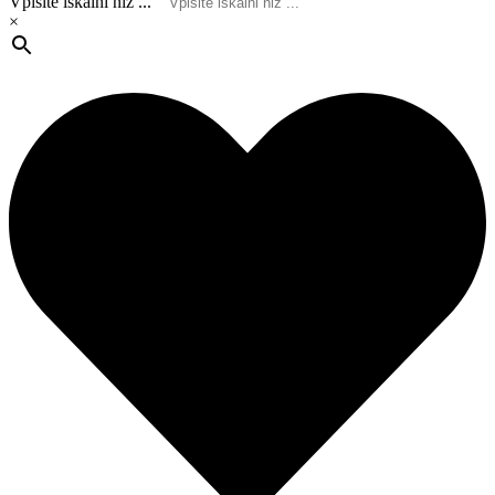
Vpišite iskalni niz ...
×