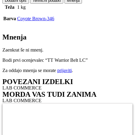
Dodatni opis
Tehnični podatki
Mnenja
Teža
1 kg
Barva
Coyote Brown-346
Mnenja
Zaenkrat še ni mnenj.
Bodi prvi ocenjevalec “TT Warrior Belt LC”
Za oddajo mnenja se morate
prijaviti
.
POVEZANI IZDELKI
LAB COMMERCE
MORDA VAS TUDI ZANIMA
LAB COMMERCE