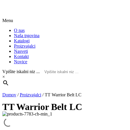
Menu
O nas
Naša trgovina
Katalogi
Proizvajalci
Nasveti
Kontakt
Novice
Vpišite iskalni niz ...
×
Domov
/
Proizvajalci
/
TT Warrior Belt LC
TT Warrior Belt LC