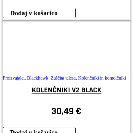
Dodaj v košarico
Proizvajalci
,
Blackhawk
,
Zaščita telesa
,
Kolenčniki in komolčniki
KOLENČNIKI V2 BLACK
30,49
€
Dodaj v košarico