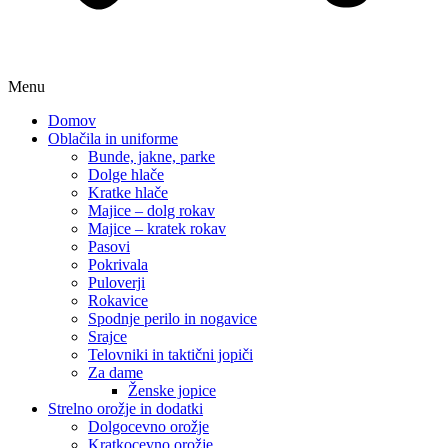
Menu
Domov
Oblačila in uniforme
Bunde, jakne, parke
Dolge hlače
Kratke hlače
Majice – dolg rokav
Majice – kratek rokav
Pasovi
Pokrivala
Puloverji
Rokavice
Spodnje perilo in nogavice
Srajce
Telovniki in taktični jopiči
Za dame
Ženske jopice
Strelno orožje in dodatki
Dolgocevno orožje
Kratkocevno orožje