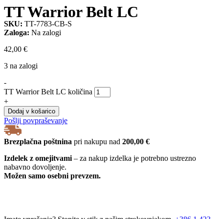
TT Warrior Belt LC
SKU:
TT-7783-CB-S
Zaloga:
Na zalogi
42,00
€
3 na zalogi
-
TT Warrior Belt LC količina
+
Dodaj v košarico
Pošlji povpraševanje
Brezplačna poštnina
pri nakupu nad
200,00 €
Izdelek z omejitvami
– za nakup izdelka je potrebno ustrezno
nabavno dovoljenje.
Možen samo osebni prevzem.