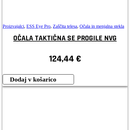
Proizvajalci
,
ESS Eye Pro
,
Zaščita telesa
,
Očala in menjalna stekla
OČALA TAKTIČNA SE PROGILE NVG
124,44
€
Dodaj v košarico