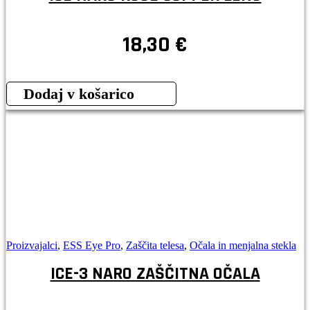
18,30
€
Dodaj v košarico
Proizvajalci
,
ESS Eye Pro
,
Zaščita telesa
,
Očala in menjalna stekla
ICE-3 NARO ZAŠČITNA OČALA