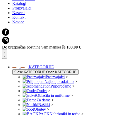
Katalogi
Proizvajalci
Nasveti
Kontakt
Novice
Do brezplačne poštnine vam manjka še
100,00
€
KATEGORIJE
Close KATEGORIJE
Open KATEGORIJE
Proizvajalci
>
Najbolj prodajano
>
Priporočamo
>
Outlet
>
Oblačila in uniforme
>
Za dame
>
Našitki
>
Obutev
>
Nahrbtniki in torbe
>