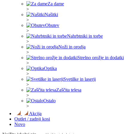
Za dame
>
Našitki
>
Obutev
>
Nahrbtniki in torbe
>
Noži in orodja
>
Strelno orožje in dodatki
>
Optika
>
Svetilke in laserji
>
Zaščita telesa
>
Ostalo
>
Akcija
Outlet / zadnji kosi
Novo