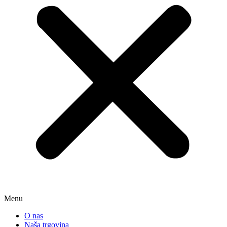
Menu
O nas
Naša trgovina