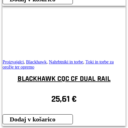
Proizvajalci
,
Blackhawk
,
Nahrbtniki in torbe
,
Toki in torbe za
orožje ter opremo
BLACKHAWK CQC CF DUAL RAIL
25,61
€
Dodaj v košarico