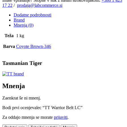
Imate vprašanje? Stopite v stik z našim strokovnjakom.
+386 1 423
17 22
/
prodaja@labcommerce.si
Dodatne podrobnosti
Brand
Mnenja (0)
Teža
1 kg
Barva
Coyote Brown-346
Tasmanian Tiger
Mnenja
Zaenkrat še ni mnenj.
Bodi prvi ocenjevalec “TT Warrior Belt LC”
Za oddajo mnenja se morate
prijaviti
.