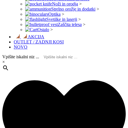
Noži in orodja
>
Strelno orožje in dodatki
>
Optika
>
Svetilke in laserji
>
Zaščita telesa
>
Ostalo
>
AKCIJA
OUTLET / ZADNJI KOSI
NOVO
Vpišite iskalni niz ...
×