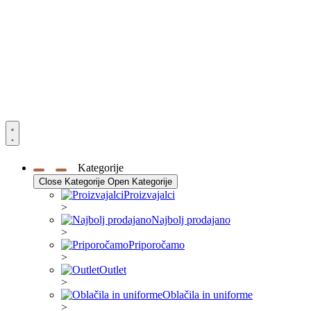
Kategorije
Close Kategorije
Open Kategorije
Proizvajalci
>
Najbolj prodajano
>
Priporočamo
>
Outlet
>
Oblačila in uniforme
>