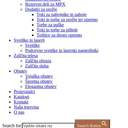
Rezervni deli za MPX
Dodatki za orožje
Toki za nabojnike in naboje
Toki in torbe za orožje ter opremo
Torbe za puške
Toki in torbe za pištole
Torbice za drugo opremo
Svetilke in laserji
Svetilke
Podcevne svetilke in laserski namerilniki
Zaščita telesa
Zaščita obraza
Zaščita sluha
Obutev
Vojaška obutev
Športna obutev
Elegantna obutev
Proizvajalci
Katalogi
Kontakt
Naša trgovina
O nas
Search for:
Search Button