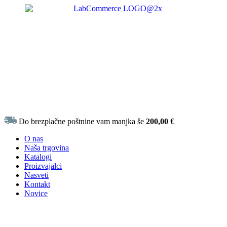
Do brezplačne poštnine vam manjka še
200,00
€
O nas
Naša trgovina
Katalogi
Proizvajalci
Nasveti
Kontakt
Novice