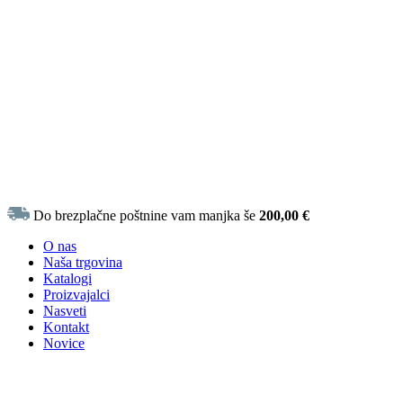
Do brezplačne poštnine vam manjka še
200,00
€
O nas
Naša trgovina
Katalogi
Proizvajalci
Nasveti
Kontakt
Novice