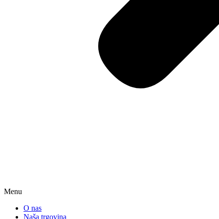
Menu
O nas
Naša trgovina