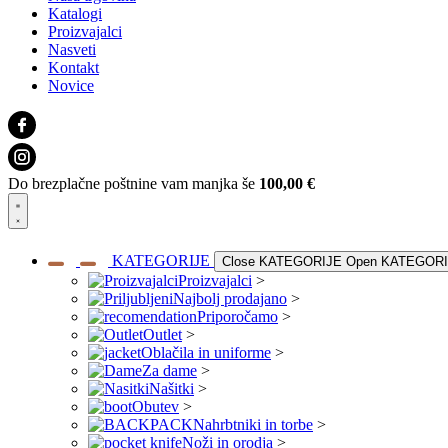
Katalogi
Proizvajalci
Nasveti
Kontakt
Novice
Do brezplačne poštnine vam manjka še
100,00
€
KATEGORIJE
Close KATEGORIJE
Open KATEGOR
Proizvajalci
>
Najbolj prodajano
>
Priporočamo
>
Outlet
>
Oblačila in uniforme
>
Za dame
>
Našitki
>
Obutev
>
Nahrbtniki in torbe
>
Noži in orodja
>