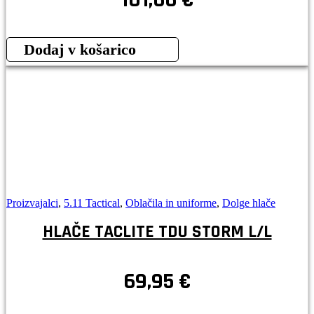
Dodaj v košarico
Proizvajalci
,
5.11 Tactical
,
Oblačila in uniforme
,
Dolge hlače
HLAČE TACLITE TDU STORM L/L
69,95
€