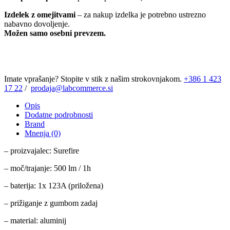
Pro,
puščavske
Izdelek z omejitvami
– za nakup izdelka je potrebno ustrezno
barve
nabavno dovoljenje.
količina
Možen samo osebni prevzem.
Imate vprašanje? Stopite v stik z našim strokovnjakom.
+386 1 423
17 22
/
prodaja@labcommerce.si
Opis
Dodatne podrobnosti
Brand
Mnenja (0)
– proizvajalec: Surefire
– moč/trajanje: 500 lm / 1h
– baterija: 1x 123A (priložena)
– prižiganje z gumbom zadaj
– material: aluminij