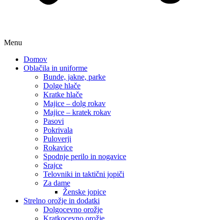
Menu
Domov
Oblačila in uniforme
Bunde, jakne, parke
Dolge hlače
Kratke hlače
Majice – dolg rokav
Majice – kratek rokav
Pasovi
Pokrivala
Puloverji
Rokavice
Spodnje perilo in nogavice
Srajce
Telovniki in taktični jopiči
Za dame
Ženske jopice
Strelno orožje in dodatki
Dolgocevno orožje
Kratkocevno orožje