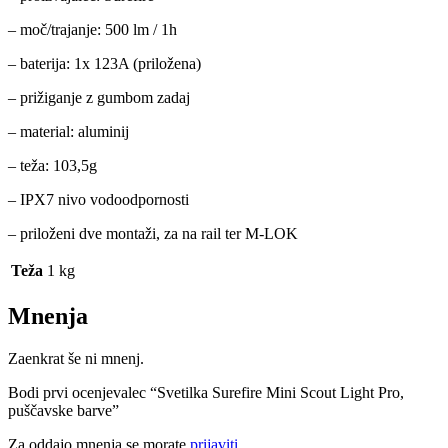
– moč/trajanje: 500 lm / 1h
– baterija: 1x 123A (priložena)
– prižiganje z gumbom zadaj
– material: aluminij
– teža: 103,5g
– IPX7 nivo vodoodpornosti
– priloženi dve montaži, za na rail ter M-LOK
Teža
1 kg
Mnenja
Zaenkrat še ni mnenj.
Bodi prvi ocenjevalec “Svetilka Surefire Mini Scout Light Pro,
puščavske barve”
Za oddajo mnenja se morate
prijaviti
.