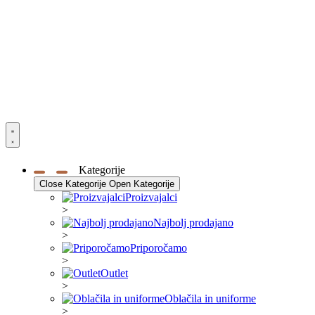
Kategorije
Close Kategorije
Open Kategorije
Proizvajalci
>
Najbolj prodajano
>
Priporočamo
>
Outlet
>
Oblačila in uniforme
>