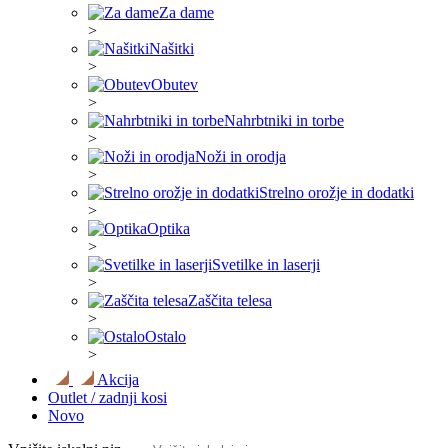
Za dame
>
Našitki
>
Obutev
>
Nahrbtniki in torbe
>
Noži in orodja
>
Strelno orožje in dodatki
>
Optika
>
Svetilke in laserji
>
Zaščita telesa
>
Ostalo
>
Akcija
Outlet / zadnji kosi
Novo