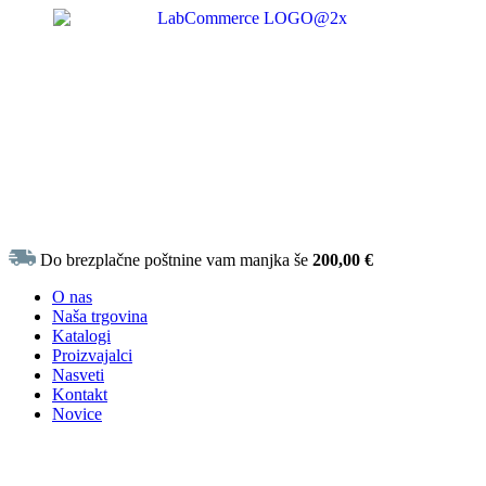
Do brezplačne poštnine vam manjka še
200,00
€
O nas
Naša trgovina
Katalogi
Proizvajalci
Nasveti
Kontakt
Novice