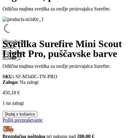
Odlična majhna svetilka za orožje proizvajalca Surefire.
Svetilka Surefire Mini Scout
Light Pro, puščavske barve
Odlična majhna svetilka za orožje proizvajalca Surefire.
SKU:
SF-M340C-TN-PRO
Zaloga:
Na zalogi
450,18
€
1 na zalogi
Svetilka
Dodaj v košarico
Surefire
Pošlji povpraševanje
Mini
Scout
Light
Brezplačna poštnina
pri nakupu nad
200,00 €