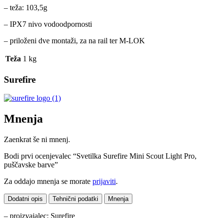
– teža: 103,5g
– IPX7 nivo vodoodpornosti
– priloženi dve montaži, za na rail ter M-LOK
Teža
1 kg
Surefire
Mnenja
Zaenkrat še ni mnenj.
Bodi prvi ocenjevalec “Svetilka Surefire Mini Scout Light Pro,
puščavske barve”
Za oddajo mnenja se morate
prijaviti
.
Dodatni opis
Tehnični podatki
Mnenja
– proizvajalec: Surefire