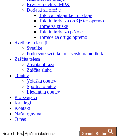
Rezervni deli za MPX
Dodatki za orožje
Toki za nabojnike in naboje
Toki in torbe za orožje ter opremo
Torbe za puške
Toki in torbe za pištole
Torbice za drugo opremo
Svetilke in laserji
Svetilke
Podcevne svetilke in laserski namerilniki
Zaščita telesa
Zaščita obraza
Zaščita sluha
Obutev
Vojaška obutev
Športna obutev
Elegantna obutev
Proizvajalci
Katalogi
Kontakt
Naša trgovina
O nas
Search for:
Search Button