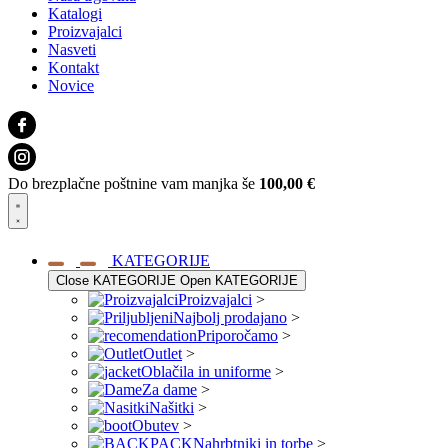
Katalogi
Proizvajalci
Nasveti
Kontakt
Novice
Do brezplačne poštnine vam manjka še
100,00
€
KATEGORIJE
Close KATEGORIJE
Open KATEGORIJE
Proizvajalci
>
Najbolj prodajano
>
Priporočamo
>
Outlet
>
Oblačila in uniforme
>
Za dame
>
Našitki
>
Obutev
>
Nahrbtniki in torbe
>