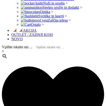
Noži in orodja
>
Strelno orožje in dodatki
>
Optika
>
Svetilke in laserji
>
Zaščita telesa
>
Ostalo
>
AKCIJA
OUTLET / ZADNJI KOSI
NOVO
Vpišite iskalni niz ...
×