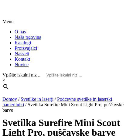
Menu
O nas
Naša trgovina
Katalogi
Proizvajalci
Nasveti
Kontakt
Novice
Vpišite iskalni niz ...
×
Domov
/
Svetilke in laserji
/
Podcevne svetilke in laserski
namerilniki
/
Svetilka Surefire Mini Scout Light Pro, puščavske
barve
Svetilka Surefire Mini Scout
Light Pro, puščavske barve