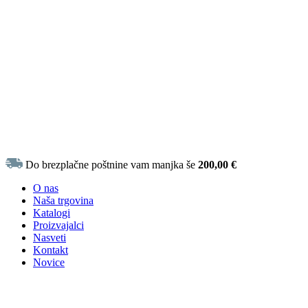
Do brezplačne poštnine vam manjka še
200,00
€
O nas
Naša trgovina
Katalogi
Proizvajalci
Nasveti
Kontakt
Novice