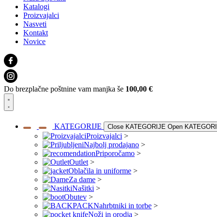
Katalogi
Proizvajalci
Nasveti
Kontakt
Novice
Do brezplačne poštnine vam manjka še
100,00
€
KATEGORIJE
Close KATEGORIJE
Open KATEGOR
Proizvajalci
>
Najbolj prodajano
>
Priporočamo
>
Outlet
>
Oblačila in uniforme
>
Za dame
>
Našitki
>
Obutev
>
Nahrbtniki in torbe
>
Noži in orodja
>