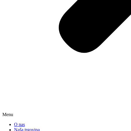
Menu
O nas
Naša trgovina