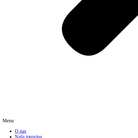
Menu
O nas
Naša trgovina