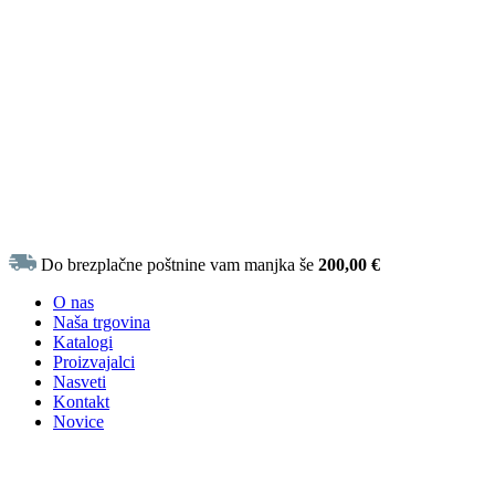
Do brezplačne poštnine vam manjka še
200,00
€
O nas
Naša trgovina
Katalogi
Proizvajalci
Nasveti
Kontakt
Novice