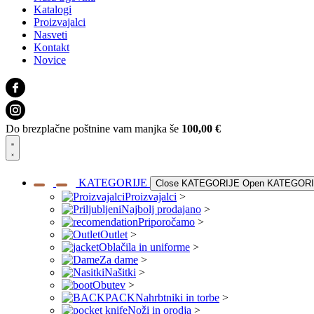
Katalogi
Proizvajalci
Nasveti
Kontakt
Novice
Do brezplačne poštnine vam manjka še
100,00
€
KATEGORIJE
Close KATEGORIJE
Open KATEGOR
Proizvajalci
>
Najbolj prodajano
>
Priporočamo
>
Outlet
>
Oblačila in uniforme
>
Za dame
>
Našitki
>
Obutev
>
Nahrbtniki in torbe
>
Noži in orodja
>