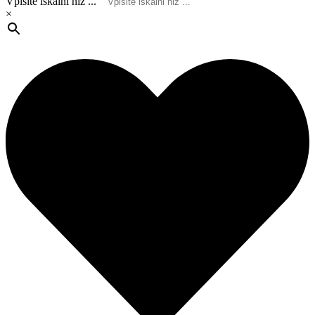
Vpišite iskalni niz ...
×