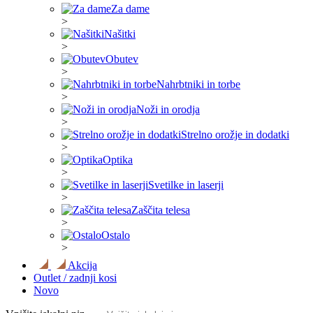
Za dame
>
Našitki
>
Obutev
>
Nahrbtniki in torbe
>
Noži in orodja
>
Strelno orožje in dodatki
>
Optika
>
Svetilke in laserji
>
Zaščita telesa
>
Ostalo
>
Akcija
Outlet / zadnji kosi
Novo