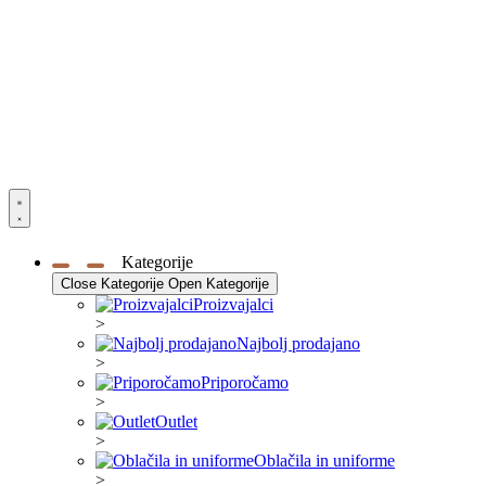
Kategorije
Close Kategorije
Open Kategorije
Proizvajalci
>
Najbolj prodajano
>
Priporočamo
>
Outlet
>
Oblačila in uniforme
>