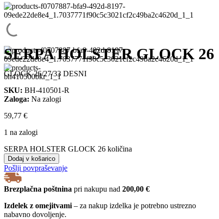
SERPA HOLSTER GLOCK 26
GLOCK 26/27/33 DESNI
SKU:
BH-410501-R
Zaloga:
Na zalogi
59,77
€
1 na zalogi
SERPA HOLSTER GLOCK 26 količina
Dodaj v košarico
Pošlji povpraševanje
Brezplačna poštnina
pri nakupu nad
200,00 €
Izdelek z omejitvami
– za nakup izdelka je potrebno ustrezno
nabavno dovoljenje.