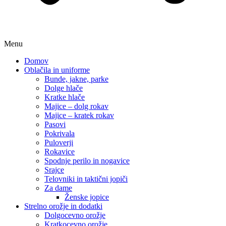
Menu
Domov
Oblačila in uniforme
Bunde, jakne, parke
Dolge hlače
Kratke hlače
Majice – dolg rokav
Majice – kratek rokav
Pasovi
Pokrivala
Puloverji
Rokavice
Spodnje perilo in nogavice
Srajce
Telovniki in taktični jopiči
Za dame
Ženske jopice
Strelno orožje in dodatki
Dolgocevno orožje
Kratkocevno orožje