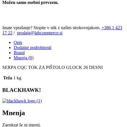
Možen samo osebni prevzem.
Imate vprašanje? Stopite v stik z našim strokovnjakom.
+386 1 423
17 22
/
prodaja@labcommerce.si
Opis
Dodatne podrobnosti
Brand
Mnenja (0)
SERPA CQC TOK ZA PIŠTOLO GLOCK 26 DESNI
Teža
1 kg
BLACKHAWK!
Mnenja
Zaenkrat še ni mnenj.