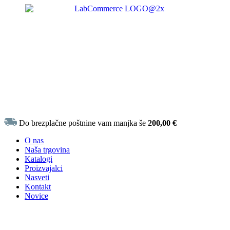
Do brezplačne poštnine vam manjka še
200,00
€
O nas
Naša trgovina
Katalogi
Proizvajalci
Nasveti
Kontakt
Novice