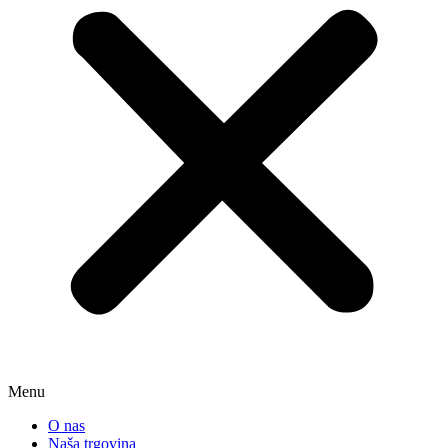
Menu
O nas
Naša trgovina