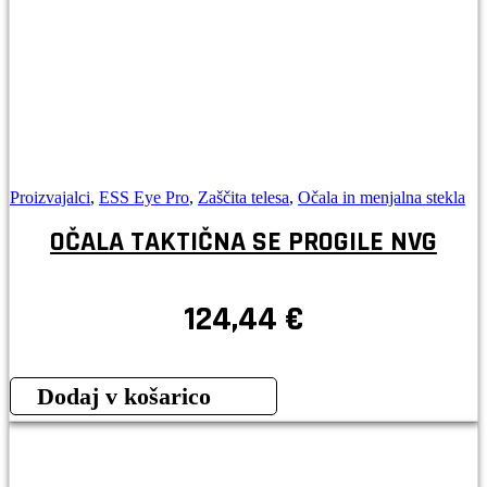
Proizvajalci
,
ESS Eye Pro
,
Zaščita telesa
,
Očala in menjalna stekla
OČALA TAKTIČNA SE PROGILE NVG
124,44
€
Dodaj v košarico