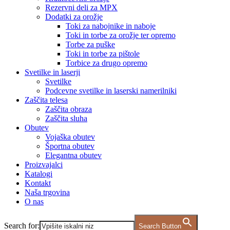
Rezervni deli za MPX
Dodatki za orožje
Toki za nabojnike in naboje
Toki in torbe za orožje ter opremo
Torbe za puške
Toki in torbe za pištole
Torbice za drugo opremo
Svetilke in laserji
Svetilke
Podcevne svetilke in laserski namerilniki
Zaščita telesa
Zaščita obraza
Zaščita sluha
Obutev
Vojaška obutev
Športna obutev
Elegantna obutev
Proizvajalci
Katalogi
Kontakt
Naša trgovina
O nas
Search for:
Search Button