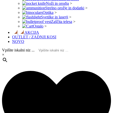
Noži in orodja
>
Strelno orožje in dodatki
>
Optika
>
Svetilke in laserji
>
Zaščita telesa
>
Ostalo
>
AKCIJA
OUTLET / ZADNJI KOSI
NOVO
Vpišite iskalni niz ...
×