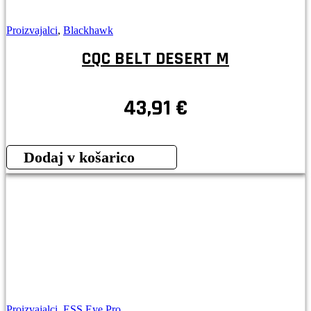
Proizvajalci
,
Blackhawk
CQC BELT DESERT M
43,91
€
Dodaj v košarico
Proizvajalci
,
ESS Eye Pro