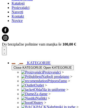
Katalogi
Proizvajalci
Nasveti
Kontakt
Novice
Do brezplačne poštnine vam manjka še
100,00
€
KATEGORIJE
Close KATEGORIJE
Open KATEGORIJE
Proizvajalci
>
Najbolj prodajano
>
Priporočamo
>
Outlet
>
Oblačila in uniforme
>
Za dame
>
Našitki
>
Obutev
>
Nahrbtniki in torbe
>