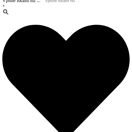
Vpišite iskalni niz ...
×