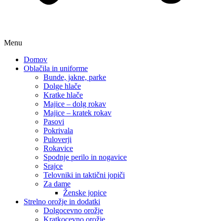
Menu
Domov
Oblačila in uniforme
Bunde, jakne, parke
Dolge hlače
Kratke hlače
Majice – dolg rokav
Majice – kratek rokav
Pasovi
Pokrivala
Puloverji
Rokavice
Spodnje perilo in nogavice
Srajce
Telovniki in taktični jopiči
Za dame
Ženske jopice
Strelno orožje in dodatki
Dolgocevno orožje
Kratkocevno orožje