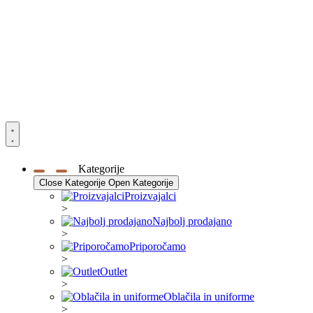
Kategorije
Close Kategorije
Open Kategorije
Proizvajalci
>
Najbolj prodajano
>
Priporočamo
>
Outlet
>
Oblačila in uniforme
>