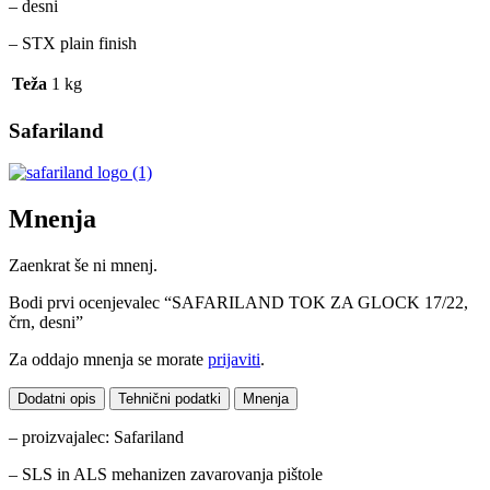
– desni
– STX plain finish
Teža
1 kg
Safariland
Mnenja
Zaenkrat še ni mnenj.
Bodi prvi ocenjevalec “SAFARILAND TOK ZA GLOCK 17/22,
črn, desni”
Za oddajo mnenja se morate
prijaviti
.
Dodatni opis
Tehnični podatki
Mnenja
– proizvajalec: Safariland
– SLS in ALS mehanizen zavarovanja pištole