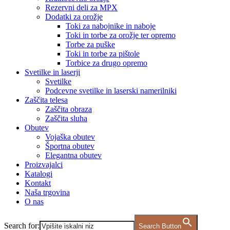
Rezervni deli za MPX
Dodatki za orožje
Toki za nabojnike in naboje
Toki in torbe za orožje ter opremo
Torbe za puške
Toki in torbe za pištole
Torbice za drugo opremo
Svetilke in laserji
Svetilke
Podcevne svetilke in laserski namerilniki
Zaščita telesa
Zaščita obraza
Zaščita sluha
Obutev
Vojaška obutev
Športna obutev
Elegantna obutev
Proizvajalci
Katalogi
Kontakt
Naša trgovina
O nas
Search for:
Search Button