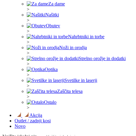
Za dame
>
Našitki
>
Obutev
>
Nahrbtniki in torbe
>
Noži in orodja
>
Strelno orožje in dodatki
>
Optika
>
Svetilke in laserji
>
Zaščita telesa
>
Ostalo
>
Akcija
Outlet / zadnji kosi
Novo