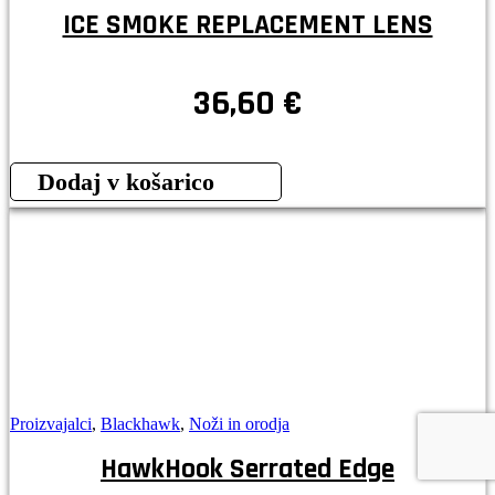
ICE SMOKE REPLACEMENT LENS
36,60
€
Dodaj v košarico
Proizvajalci
,
Blackhawk
,
Noži in orodja
HawkHook Serrated Edge