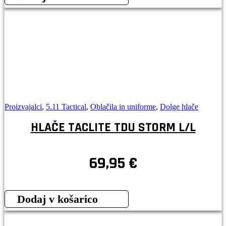
Proizvajalci
,
5.11 Tactical
,
Oblačila in uniforme
,
Dolge hlače
HLAČE TACLITE TDU STORM L/L
69,95
€
Dodaj v košarico