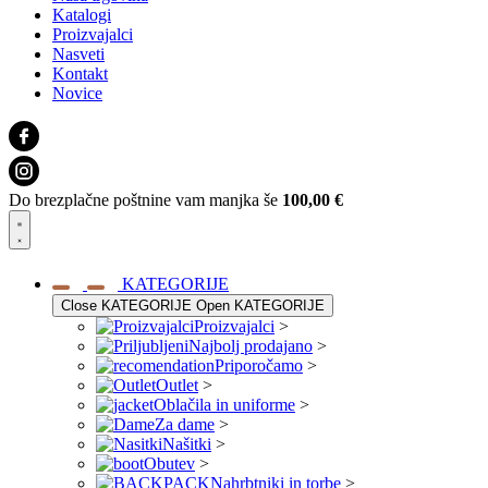
Katalogi
Proizvajalci
Nasveti
Kontakt
Novice
Do brezplačne poštnine vam manjka še
100,00
€
KATEGORIJE
Close KATEGORIJE
Open KATEGORIJE
Proizvajalci
>
Najbolj prodajano
>
Priporočamo
>
Outlet
>
Oblačila in uniforme
>
Za dame
>
Našitki
>
Obutev
>
Nahrbtniki in torbe
>