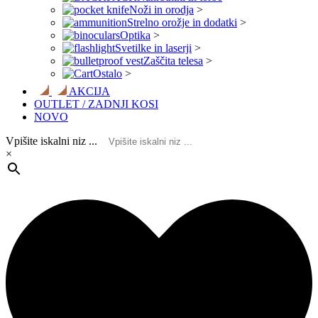
Noži in orodja
>
Strelno orožje in dodatki
>
Optika
>
Svetilke in laserji
>
Zaščita telesa
>
Ostalo
>
AKCIJA
OUTLET / ZADNJI KOSI
NOVO
Vpišite iskalni niz ...
×