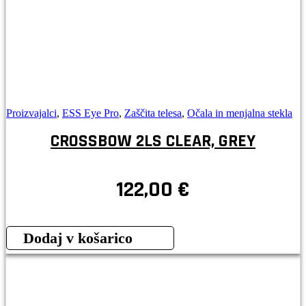
Proizvajalci
,
ESS Eye Pro
,
Zaščita telesa
,
Očala in menjalna stekla
CROSSBOW 2LS CLEAR, GREY
122,00
€
Dodaj v košarico