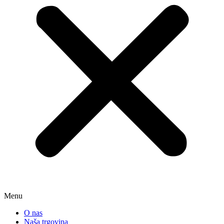
Menu
O nas
Naša trgovina