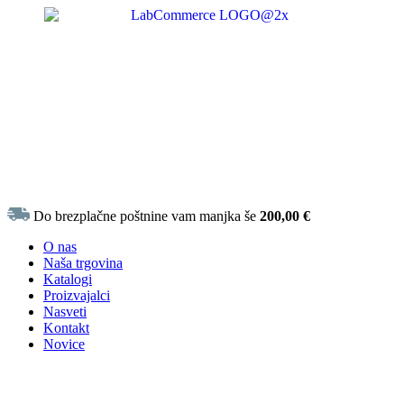
Do brezplačne poštnine vam manjka še
200,00
€
O nas
Naša trgovina
Katalogi
Proizvajalci
Nasveti
Kontakt
Novice