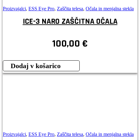
Proizvajalci
,
ESS Eye Pro
,
Zaščita telesa
,
Očala in menjalna stekla
ICE-3 NARO ZAŠČITNA OČALA
100,00
€
Dodaj v košarico
Proizvajalci
,
ESS Eye Pro
,
Zaščita telesa
,
Očala in menjalna stekla