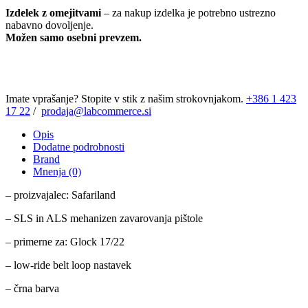
Izdelek z omejitvami
– za nakup izdelka je potrebno ustrezno
nabavno dovoljenje.
Možen samo osebni prevzem.
Imate vprašanje? Stopite v stik z našim strokovnjakom.
+386 1 423
17 22
/
prodaja@labcommerce.si
Opis
Dodatne podrobnosti
Brand
Mnenja (0)
– proizvajalec: Safariland
– SLS in ALS mehanizen zavarovanja pištole
– primerne za: Glock 17/22
– low-ride belt loop nastavek
– črna barva