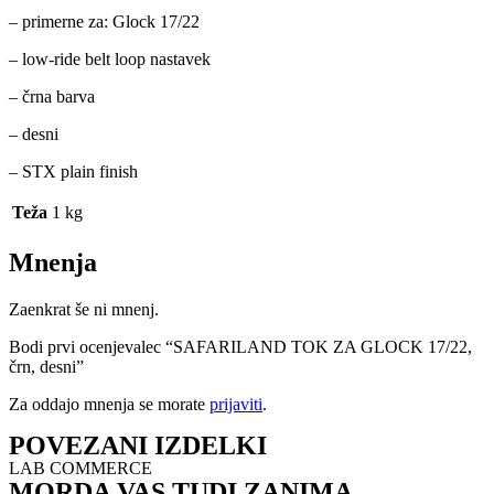
– primerne za: Glock 17/22
– low-ride belt loop nastavek
– črna barva
– desni
– STX plain finish
Teža
1 kg
Mnenja
Zaenkrat še ni mnenj.
Bodi prvi ocenjevalec “SAFARILAND TOK ZA GLOCK 17/22,
črn, desni”
Za oddajo mnenja se morate
prijaviti
.
POVEZANI IZDELKI
LAB COMMERCE
MORDA VAS TUDI ZANIMA