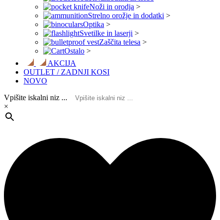
Noži in orodja
>
Strelno orožje in dodatki
>
Optika
>
Svetilke in laserji
>
Zaščita telesa
>
Ostalo
>
AKCIJA
OUTLET / ZADNJI KOSI
NOVO
Vpišite iskalni niz ...
×