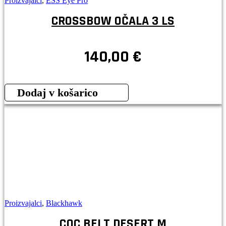
Proizvajalci
,
ESS Eye Pro
CROSSBOW OČALA 3 LS
140,00
€
Dodaj v košarico
Proizvajalci
,
Blackhawk
CQC BELT DESERT M