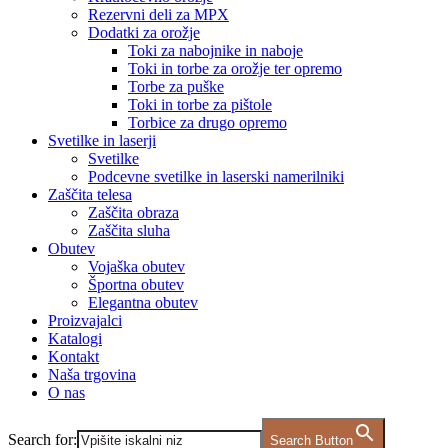
Rezervni deli za MPX
Dodatki za orožje
Toki za nabojnike in naboje
Toki in torbe za orožje ter opremo
Torbe za puške
Toki in torbe za pištole
Torbice za drugo opremo
Svetilke in laserji
Svetilke
Podcevne svetilke in laserski namerilniki
Zaščita telesa
Zaščita obraza
Zaščita sluha
Obutev
Vojaška obutev
Športna obutev
Elegantna obutev
Proizvajalci
Katalogi
Kontakt
Naša trgovina
O nas
Search for:
Search Button