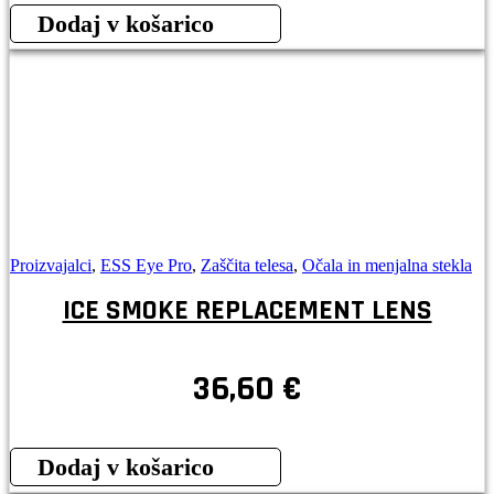
Dodaj v košarico
Proizvajalci
,
ESS Eye Pro
,
Zaščita telesa
,
Očala in menjalna stekla
ICE SMOKE REPLACEMENT LENS
36,60
€
Dodaj v košarico