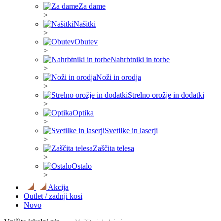
Za dame
>
Našitki
>
Obutev
>
Nahrbtniki in torbe
>
Noži in orodja
>
Strelno orožje in dodatki
>
Optika
>
Svetilke in laserji
>
Zaščita telesa
>
Ostalo
>
Akcija
Outlet / zadnji kosi
Novo