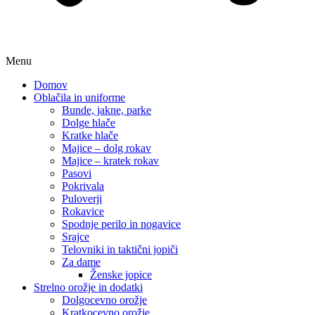
Menu
Domov
Oblačila in uniforme
Bunde, jakne, parke
Dolge hlače
Kratke hlače
Majice – dolg rokav
Majice – kratek rokav
Pasovi
Pokrivala
Puloverji
Rokavice
Spodnje perilo in nogavice
Srajce
Telovniki in taktični jopiči
Za dame
Ženske jopice
Strelno orožje in dodatki
Dolgocevno orožje
Kratkocevno orožje