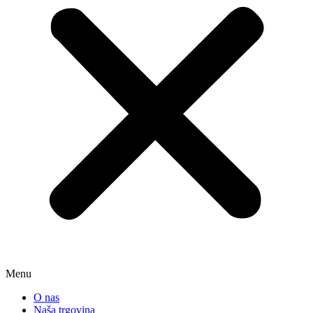
Menu
O nas
Naša trgovina