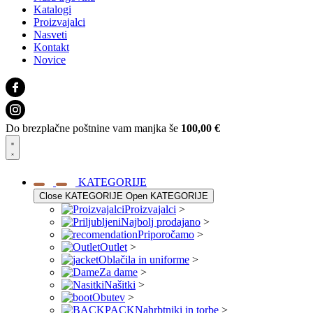
Katalogi
Proizvajalci
Nasveti
Kontakt
Novice
Do brezplačne poštnine vam manjka še
100,00
€
KATEGORIJE
Close KATEGORIJE
Open KATEGORIJE
Proizvajalci
>
Najbolj prodajano
>
Priporočamo
>
Outlet
>
Oblačila in uniforme
>
Za dame
>
Našitki
>
Obutev
>
Nahrbtniki in torbe
>