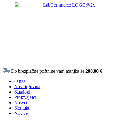
Do brezplačne poštnine vam manjka še
200,00
€
O nas
Naša trgovina
Katalogi
Proizvajalci
Nasveti
Kontakt
Novice