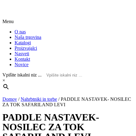
Menu
O nas
Naša trgovina
Katalogi
Proizvajalci
Nasveti
Kontakt
Novice
Vpišite iskalni niz ...
×
Domov
/
Nahrbtniki in torbe
/
PADDLE NASTAVEK- NOSILEC
ZA TOK SAFARILAND LEVI
PADDLE NASTAVEK-
NOSILEC ZA TOK