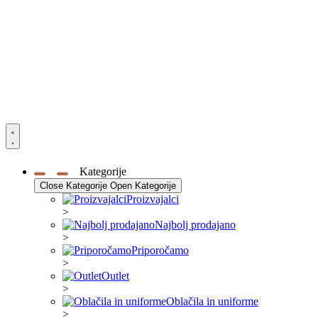
Kategorije
Close Kategorije
Open Kategorije
Proizvajalci
>
Najbolj prodajano
>
Priporočamo
>
Outlet
>
Oblačila in uniforme
>