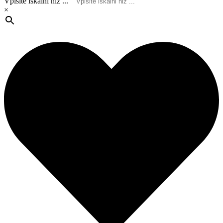
Vpišite iskalni niz ...
×