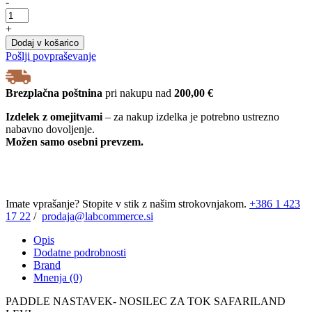
-
PADDLE
NASTAVEK-
+
NOSILEC
Dodaj v košarico
ZA
Pošlji povpraševanje
TOK
SAFARILAND
LEVI
Brezplačna poštnina
pri nakupu nad
200,00 €
količina
Izdelek z omejitvami
– za nakup izdelka je potrebno ustrezno
nabavno dovoljenje.
Možen samo osebni prevzem.
Imate vprašanje? Stopite v stik z našim strokovnjakom.
+386 1 423
17 22
/
prodaja@labcommerce.si
Opis
Dodatne podrobnosti
Brand
Mnenja (0)
PADDLE NASTAVEK- NOSILEC ZA TOK SAFARILAND