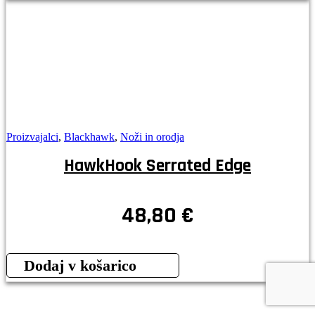
Proizvajalci
,
Blackhawk
,
Noži in orodja
HawkHook Serrated Edge
48,80
€
Dodaj v košarico