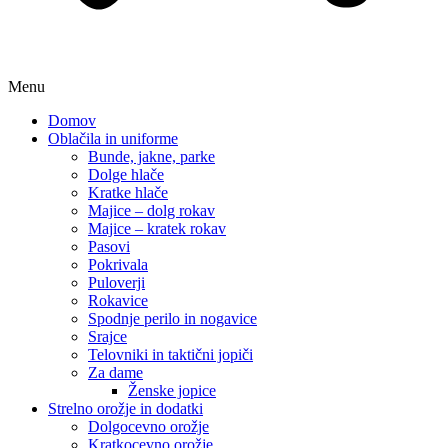
Menu
Domov
Oblačila in uniforme
Bunde, jakne, parke
Dolge hlače
Kratke hlače
Majice – dolg rokav
Majice – kratek rokav
Pasovi
Pokrivala
Puloverji
Rokavice
Spodnje perilo in nogavice
Srajce
Telovniki in taktični jopiči
Za dame
Ženske jopice
Strelno orožje in dodatki
Dolgocevno orožje
Kratkocevno orožje