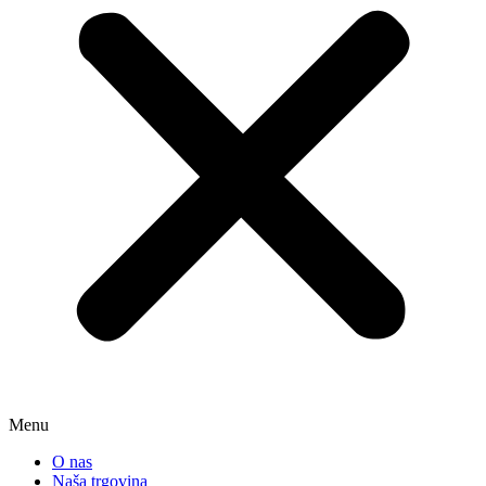
Menu
O nas
Naša trgovina