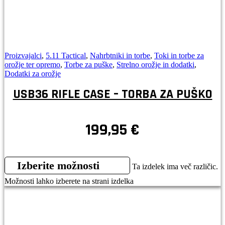
Proizvajalci
,
5.11 Tactical
,
Nahrbtniki in torbe
,
Toki in torbe za
orožje ter opremo
,
Torbe za puške
,
Strelno orožje in dodatki
,
Dodatki za orožje
USB36 RIFLE CASE – TORBA ZA PUŠKO
199,95
€
Izberite možnosti
Ta izdelek ima več različic.
Možnosti lahko izberete na strani izdelka