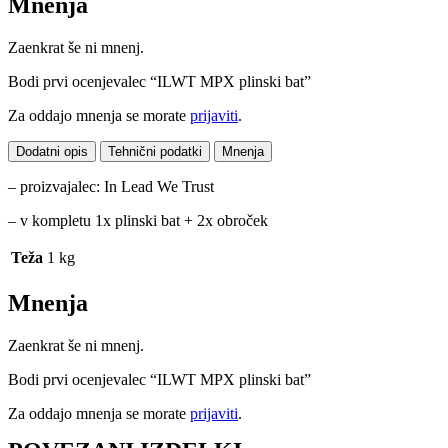
Mnenja
Zaenkrat še ni mnenj.
Bodi prvi ocenjevalec “ILWT MPX plinski bat”
Za oddajo mnenja se morate
prijaviti
.
Dodatni opis
Tehnični podatki
Mnenja
– proizvajalec:
In Lead We Trust
– v kompletu 1x plinski bat + 2x obroček
Teža
1 kg
Mnenja
Zaenkrat še ni mnenj.
Bodi prvi ocenjevalec “ILWT MPX plinski bat”
Za oddajo mnenja se morate
prijaviti
.