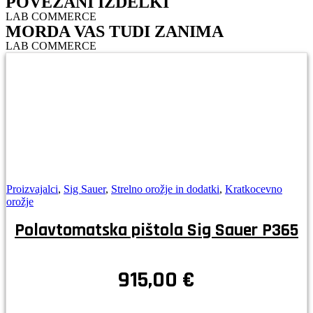
POVEZANI IZDELKI
LAB COMMERCE
MORDA VAS TUDI ZANIMA
LAB COMMERCE
Proizvajalci
,
Sig Sauer
,
Strelno orožje in dodatki
,
Kratkocevno
orožje
Polavtomatska pištola Sig Sauer P365
915,00
€