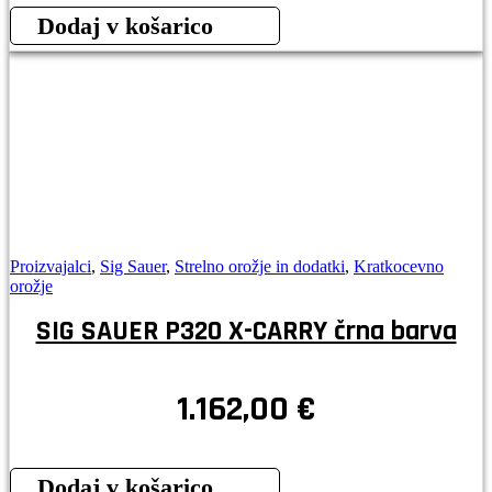
Dodaj v košarico
Proizvajalci
,
Sig Sauer
,
Strelno orožje in dodatki
,
Kratkocevno
orožje
SIG SAUER P320 X-CARRY črna barva
1.162,00
€
Dodaj v košarico