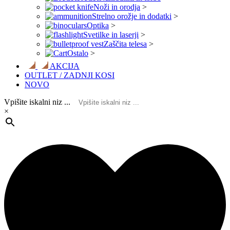
Noži in orodja
>
Strelno orožje in dodatki
>
Optika
>
Svetilke in laserji
>
Zaščita telesa
>
Ostalo
>
AKCIJA
OUTLET / ZADNJI KOSI
NOVO
Vpišite iskalni niz ...
×