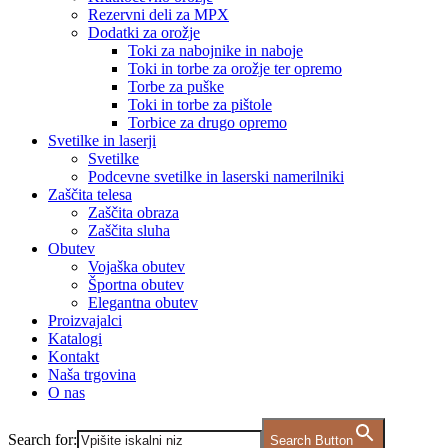
Rezervni deli za MPX
Dodatki za orožje
Toki za nabojnike in naboje
Toki in torbe za orožje ter opremo
Torbe za puške
Toki in torbe za pištole
Torbice za drugo opremo
Svetilke in laserji
Svetilke
Podcevne svetilke in laserski namerilniki
Zaščita telesa
Zaščita obraza
Zaščita sluha
Obutev
Vojaška obutev
Športna obutev
Elegantna obutev
Proizvajalci
Katalogi
Kontakt
Naša trgovina
O nas
Search for:
Search Button