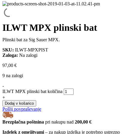
ILWT MPX plinski bat
Plinski bat za Sig Sauer MPX.
SKU:
ILWT-MPXPIST
Zaloga:
Na zalogi
97,00
€
9 na zalogi
-
ILWT MPX plinski bat količina
+
Dodaj v košarico
Pošlji povpraševanje
Brezplačna poštnina
pri nakupu nad
200,00 €
Izdelek z omejitvami
– za nakup izdelka je potrebno ustrezno