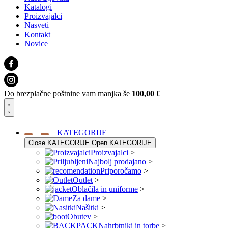
Katalogi
Proizvajalci
Nasveti
Kontakt
Novice
Do brezplačne poštnine vam manjka še
100,00
€
KATEGORIJE
Close KATEGORIJE
Open KATEGORIJE
Proizvajalci
>
Najbolj prodajano
>
Priporočamo
>
Outlet
>
Oblačila in uniforme
>
Za dame
>
Našitki
>
Obutev
>
Nahrbtniki in torbe
>