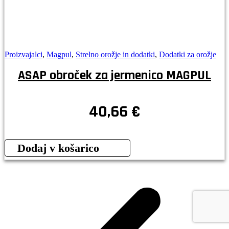
Proizvajalci
,
Magpul
,
Strelno orožje in dodatki
,
Dodatki za orožje
ASAP obroček za jermenico MAGPUL
40,66
€
Dodaj v košarico