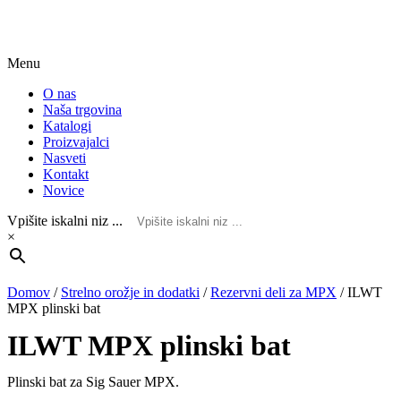
Menu
O nas
Naša trgovina
Katalogi
Proizvajalci
Nasveti
Kontakt
Novice
Vpišite iskalni niz ...
×
Domov
/
Strelno orožje in dodatki
/
Rezervni deli za MPX
/
ILWT
MPX plinski bat
ILWT MPX plinski bat
Plinski bat za Sig Sauer MPX.