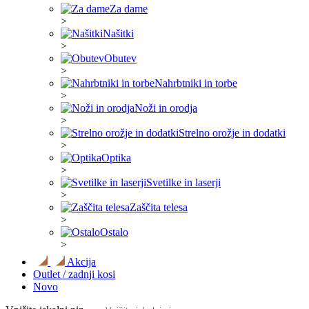
Za dame
>
Našitki
>
Obutev
>
Nahrbtniki in torbe
>
Noži in orodja
>
Strelno orožje in dodatki
>
Optika
>
Svetilke in laserji
>
Zaščita telesa
>
Ostalo
>
Akcija
Outlet / zadnji kosi
Novo