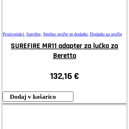
Proizvajalci
,
Surefire
,
Strelno orožje in dodatki
,
Dodatki za orožje
SUREFIRE MR11 adapter za lučko za
Beretto
132,16
€
Dodaj v košarico