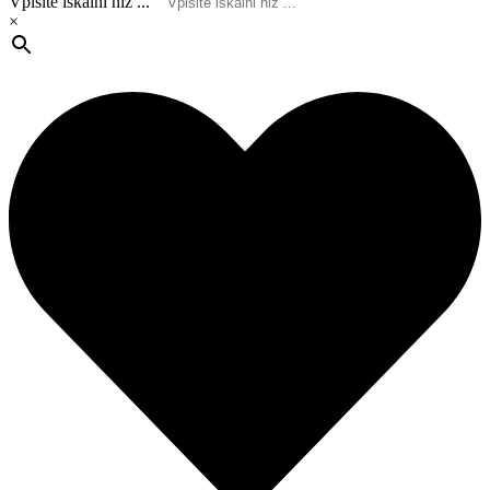
Vpišite iskalni niz ...
×