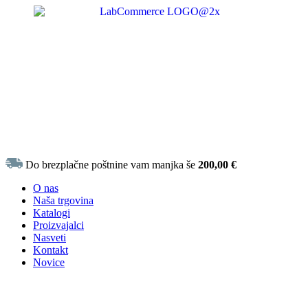
Do brezplačne poštnine vam manjka še
200,00
€
O nas
Naša trgovina
Katalogi
Proizvajalci
Nasveti
Kontakt
Novice