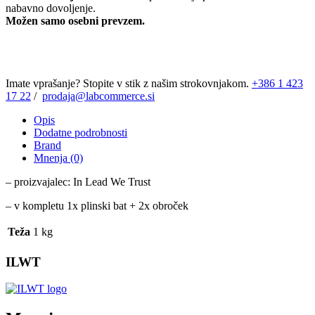
nabavno dovoljenje.
Možen samo osebni prevzem.
Imate vprašanje? Stopite v stik z našim strokovnjakom.
+386 1 423
17 22
/
prodaja@labcommerce.si
Opis
Dodatne podrobnosti
Brand
Mnenja (0)
– proizvajalec:
In Lead We Trust
– v kompletu 1x plinski bat + 2x obroček
Teža
1 kg
ILWT