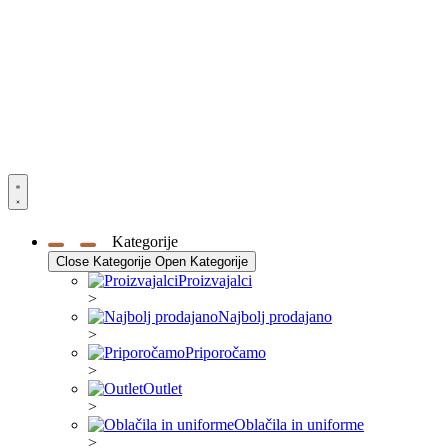
Kategorije
Close Kategorije
Open Kategorije
Proizvajalci
>
Najbolj prodajano
>
Priporočamo
>
Outlet
>
Oblačila in uniforme
>