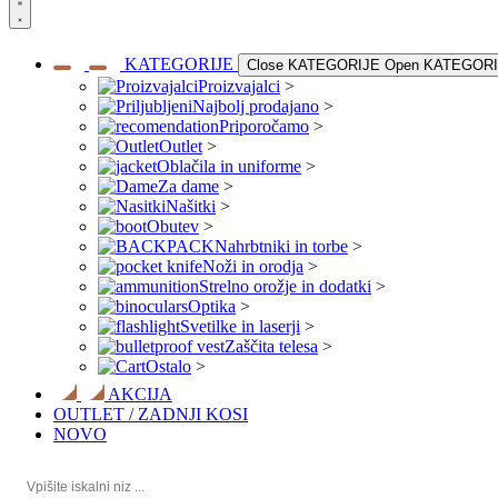
KATEGORIJE
Close KATEGORIJE
Open KATEGOR
Proizvajalci
>
Najbolj prodajano
>
Priporočamo
>
Outlet
>
Oblačila in uniforme
>
Za dame
>
Našitki
>
Obutev
>
Nahrbtniki in torbe
>
Noži in orodja
>
Strelno orožje in dodatki
>
Optika
>
Svetilke in laserji
>
Zaščita telesa
>
Ostalo
>
AKCIJA
OUTLET / ZADNJI KOSI
NOVO