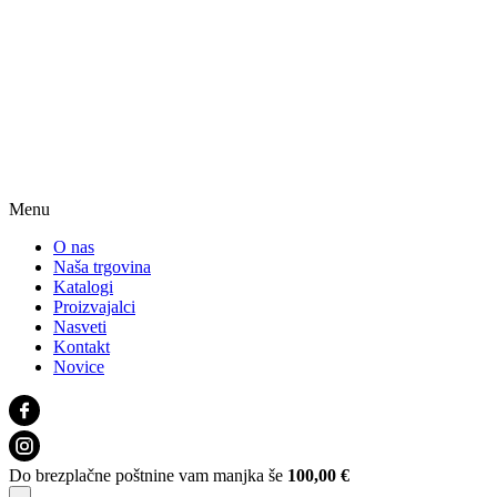
Menu
O nas
Naša trgovina
Katalogi
Proizvajalci
Nasveti
Kontakt
Novice
Do brezplačne poštnine vam manjka še
100,00
€