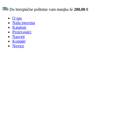
Do brezplačne poštnine vam manjka še
200,00
€
O nas
Naša trgovina
Katalogi
Proizvajalci
Nasveti
Kontakt
Novice