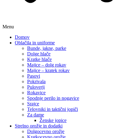
Menu
Domov
Oblačila in uniforme
Bunde, jakne, parke
Dolge hlače
Kratke hlače
Majice – dolg rokav
Majice – kratek rokav
Pasovi
Pokrivala
Puloverji
Rokavice
Spodnje perilo in nogavice
Srajce
Telovniki in taktični jopiči
Za dame
Ženske jopice
Strelno orožje in dodatki
Dolgocevno orožje
Kratkocevno orožje