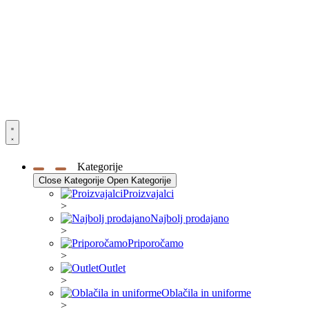
Kategorije
Close Kategorije
Open Kategorije
Proizvajalci
>
Najbolj prodajano
>
Priporočamo
>
Outlet
>
Oblačila in uniforme
>