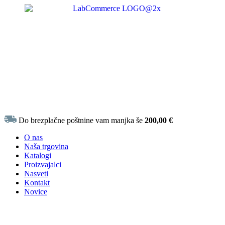
Do brezplačne poštnine vam manjka še
200,00
€
O nas
Naša trgovina
Katalogi
Proizvajalci
Nasveti
Kontakt
Novice