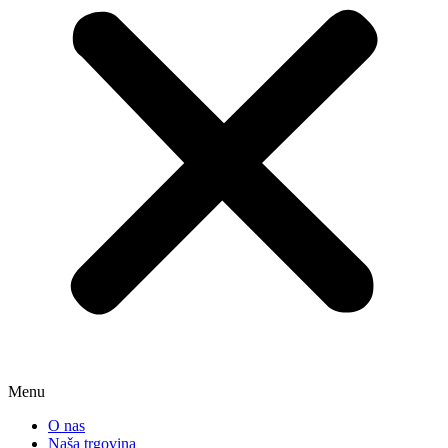
Menu
O nas
Naša trgovina