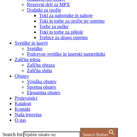
Rezervni deli za MPX
Dodatki za orožje
Toki za nabojnike in naboje
Toki in torbe za orožje ter opremo
Torbe za puške
Toki in torbe za pištole
Torbice za drugo opremo
Svetilke in laserji
Svetilke
Podcevne svetilke in laserski namerilniki
Zaščita telesa
Zaščita obraza
Zaščita sluha
Obutev
Vojaška obutev
Športna obutev
Elegantna obutev
Proizvajalci
Katalogi
Kontakt
Naša trgovina
O nas
Search for:
Search Button