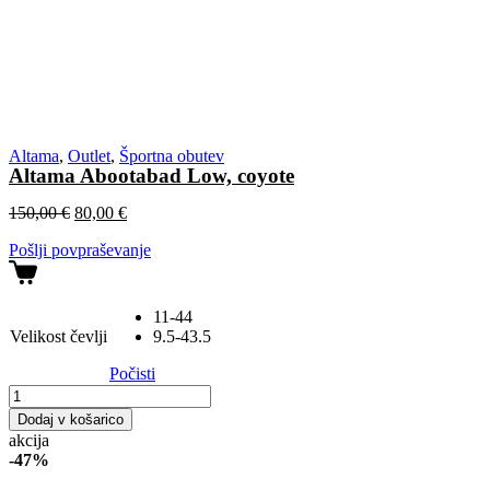
Altama
,
Outlet
,
Športna obutev
Altama Abootabad Low, coyote
Izvirna
Trenutna
150,00
€
80,00
€
cena
cena
Pošlji povpraševanje
je
je:
bila:
80,00 €.
150,00 €.
11-44
Velikost čevlji
9.5-43.5
Počisti
Altama
Abootabad
Dodaj v košarico
Low,
akcija
coyote
-
47%
količina