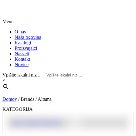
Menu
O nas
Naša trgovina
Katalogi
Proizvajalci
Nasveti
Kontakt
Novice
Vpišite iskalni niz ...
×
Domov
/
Brands
/
Altama
KATEGORIJA
Show products filter form