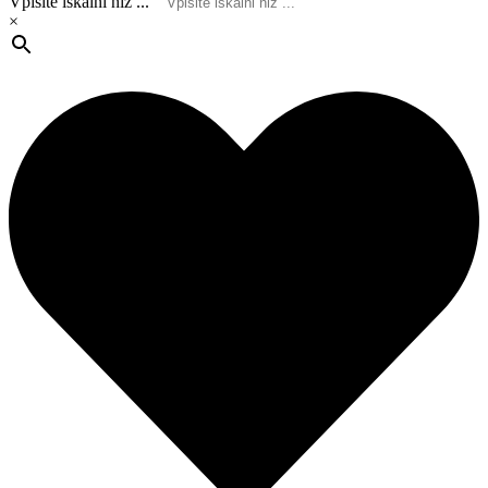
Vpišite iskalni niz ...
×