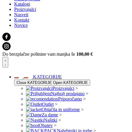
Katalogi
Proizvajalci
Nasveti
Kontakt
Novice
Do brezplačne poštnine vam manjka še
100,00
€
KATEGORIJE
Close KATEGORIJE
Open KATEGORIJE
Proizvajalci
>
Najbolj prodajano
>
Priporočamo
>
Outlet
>
Oblačila in uniforme
>
Za dame
>
Našitki
>
Obutev
>
Nahrbtniki in torbe
>