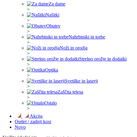
Za dame
>
Našitki
>
Obutev
>
Nahrbtniki in torbe
>
Noži in orodja
>
Strelno orožje in dodatki
>
Optika
>
Svetilke in laserji
>
Zaščita telesa
>
Ostalo
>
Akcija
Outlet / zadnji kosi
Novo