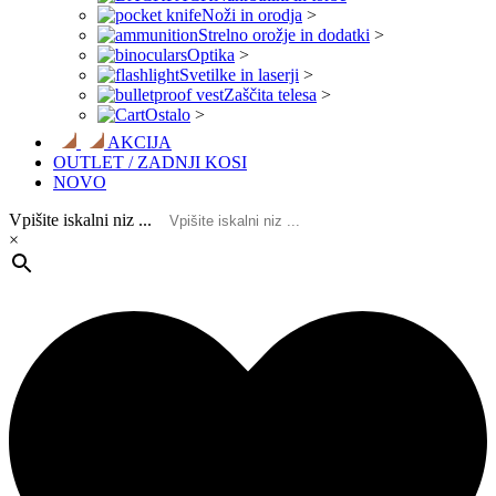
Noži in orodja
>
Strelno orožje in dodatki
>
Optika
>
Svetilke in laserji
>
Zaščita telesa
>
Ostalo
>
AKCIJA
OUTLET / ZADNJI KOSI
NOVO
Vpišite iskalni niz ...
×